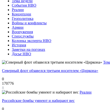
Тема недели
События НВО
Реалии
Концепции
Геополитика
Войны и конфликты
Армии
Вооружения
Спецслужбы
Колонка эксперта НВО
История
Заметки на погонах
Досье НВО
Тем
Северный флот обзавелся третьим носителем «Циркона»
0
170776
8
Реалии
Российские бомбы умнеют и набирают вес
0