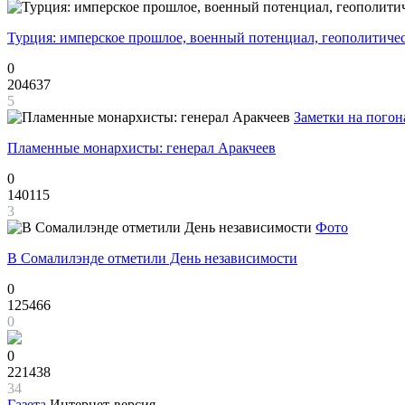
Турция: имперское прошлое, военный потенциал, геополитиче
0
204637
5
Заметки на погон
Пламенные монархисты: генерал Аракчеев
0
140115
3
Фото
В Сомалилэнде отметили День независимости
0
125466
0
0
221438
34
Газета
Интернет-версия