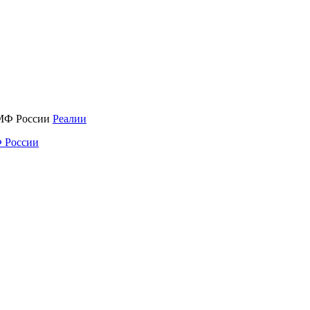
Реалии
 России