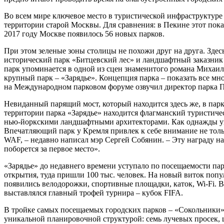
Во всем мире ключевое место в туристической инфраструктуре
территории старой Москвы. Для сравнения: в Пекине этот пока
2017 году Москве появилось 56 новых парков.
При этом зеленые зоны столицы не похожи друг на друга. Зде
исторический парк «Битцевский лес» и ландшафтный заказник 
парк упоминается в одной из сцен знаменитого романа Михаил
крупный парк – «Зарядье». Концепция парка – показать все мн
на Международном парковом форуме озвучил директор парка П
Невиданный парящий мост, который находится здесь же, в пар
территории парка «Зарядье» находится флагманский туристич
нью-йоркскими ландшафтными архитекторами. Как однажды ушла
Впечатляющий парк у Кремля привлек к себе внимание не толь
WAF, – недавно написал мэр Сергей Собянин. – Эту награду н
поборется за первое место».
«Зарядье» до недавнего времени уступало по посещаемости парк
открытия, туда пришли 100 тыс. человек. На новый виток попу
появились велодорожки, спортивные площадки, каток, Wi-Fi. 
выставлялся главный трофей турнира – кубок FIFA.
В тройке самых посещаемых городских парков – «Сокольники»,
уникальной планировочной структурой: семь лучевых просек,