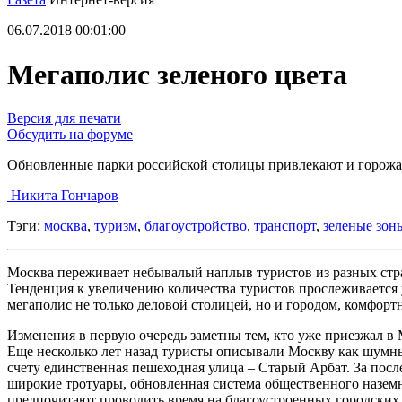
06.07.2018 00:01:00
Мегаполис зеленого цвета
Версия для печати
Обсудить на форуме
Обновленные парки российской столицы привлекают и горожан
Никита Гончаров
Тэги:
москва
,
туризм
,
благоустройство
,
транспорт
,
зеленые зон
Москва переживает небывалый наплыв туристов из разных стран
Тенденция к увеличению количества туристов прослеживается 
мегаполис не только деловой столицей, но и городом, комфорт
Изменения в первую очередь заметны тем, кто уже приезжал в 
Еще несколько лет назад туристы описывали Москву как шумн
счету единственная пешеходная улица – Старый Арбат. За пос
широкие тротуары, обновленная система общественного наземно
предпочитают проводить время на благоустроенных городских п