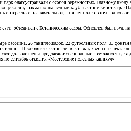
й парк благоустраивали с особой бережностью. Главному входу 
ой розарий, шахматно-шашечный клуб и летний кинотеатр. «Пар
чень интересно и познавательно», – пишет пользователь одного
о сути, объединен с Ботаническим садом. Обновлен был пруд, н
етыре бассейна, 26 танцплощадок, 22 футбольных поля, 33 фонта
 столицы. Проводятся фестивали, выставки, квесты и спектакли
ское долголетие» и предлагают специальные возможности для д
 мая по сентябрь открыты «Мастерские полезных каникул».