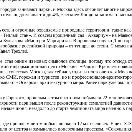
 городов занимают парки, и Москва здесь обгоняет многие мир
затель не дотягивает и до 4%, «легкие» Лондона занимают меньш
сь есть и огромные охраняемые природные территории, такие ка
«Теплый стан». И совсем крошечный сад «Аквариум» на Маяковс
а Булгакова «Мастер и Маргарита». В прошлом году ко Дню горо
огообразие российской природы – от тундры до степи. С момента
авел Трехлеб.
ке, стал одним из новых символов столицы, потому что отсюда 
еский информационный центр Москвы. «Рядом с Кремлем появилс
 советская Москва, так сейчас уходит и постсоветская Москва,
ко СМИ, горожан и туристов, но и профессионалов-архитекторо
азывают «Оскаром» архитектурного мира. Ранее парк уже был п
у Горького, прошлым летом в котором побывали 22 млн человек. 
лярности парк вышел после реконструкции семилетней давности.
В начале июня, незадолго до старта чемпионата мира именно в 
 где прошлым летом побывало около 12 млн человек. Еще в ХIХ
 шли от центра и замыкались поперечным просеком. «Сокольник