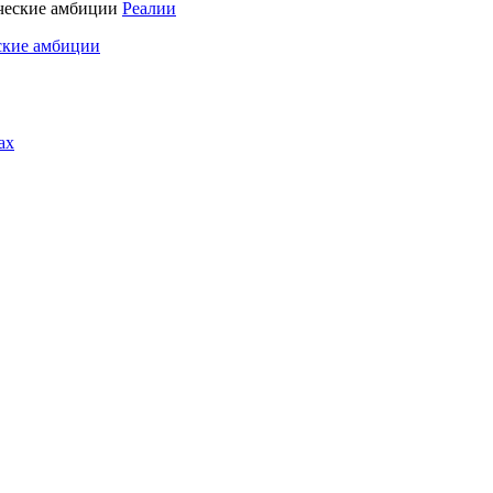
Реалии
ские амбиции
ах