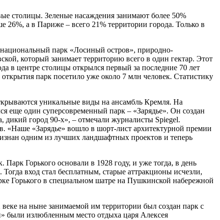
овые столицы. Зеленые насаждения занимают более 50%
е 26%, а в Париже – всего 21% территории города. Только в
к национальный парк «Лосиный остров», природно-
кой, который занимает территорию всего в один гектар. Этот
да в центре столицы открылся первый за последние 70 лет
 открытия парк посетило уже около 7 млн человек. Статистику
открываются уникальные виды на ансамбль Кремля. На
я еще один суперсовременный парк – «Зарядье». Он создан
 дикий город 90-х», – отмечали журналисты Spiegel.
в. «Наше «Зарядье» вошло в шорт-лист архитектурной премии
ризнан одним из лучших ландшафтных проектов и теперь
Парк Горького основали в 1928 году, и уже тогда, в день
 Тогда вход стал бесплатным, старые аттракционы исчезли,
парке Горького в специальном шатре на Пушкинской набережной
 веке на ныне занимаемой им территории был создан парк с
и» были излюбленным место отдыха царя Алексея