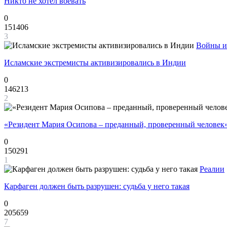
Никто не хотел воевать
0
151406
3
Войны и
Исламские экстремисты активизировались в Индии
0
146213
2
«Резидент Мария Осипова – преданный, проверенный человек
0
150291
1
Реалии
Карфаген должен быть разрушен: судьба у него такая
0
205659
7