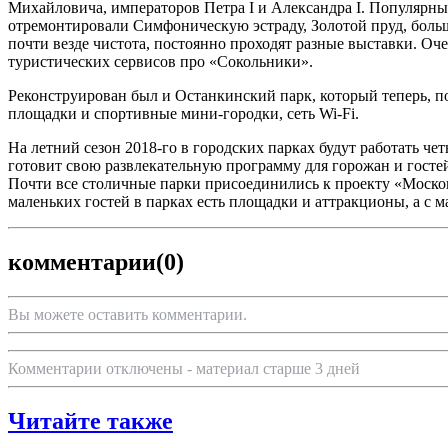
Михайловича, императоров Петра I и Александра I. Популярны
отремонтировали Симфоническую эстраду, Золотой пруд, больш
почти везде чистота, постоянно проходят разные выставки. О
туристических сервисов про «Сокольники».
Реконструирован был и Останкинский парк, который теперь, п
площадки и спортивные мини-городки, сеть Wi-Fi.
На летний сезон 2018-го в городских парках будут работать ч
готовит свою развлекательную программу для горожан и гостей
Почти все столичные парки присоединились к проекту «Москов
маленьких гостей в парках есть площадки и аттракционы, а с
комментарии
(0)
Вы можете оставить комментарии.
Комментарии отключены - материал старше 3 дней
Читайте также