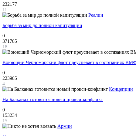
232177
11
Реалии
Борьба за мир до полной капитуляции
0
371785
18
Воюющий Черноморский флот преуспевает в состязаниях ВМФ
0
223985
4
Концепции
На Балканах готовится новый прокси-конфликт
0
153234
15
Армии