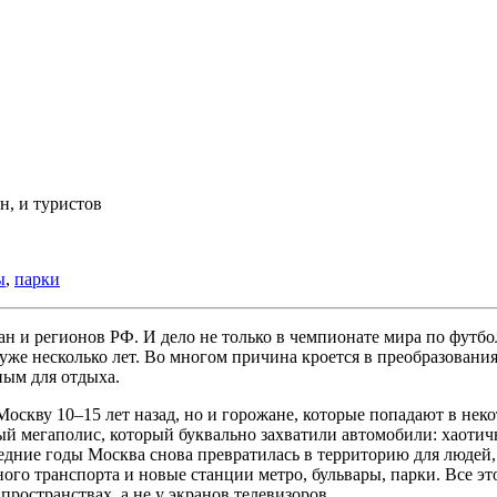
, и туристов
ы
,
парки
 и регионов РФ. И дело не только в чемпионате мира по футбол
уже несколько лет. Во многом причина кроется в преобразовани
ным для отдыха.
Москву 10–15 лет назад, но и горожане, которые попадают в нек
ый мегаполис, который буквально захватили автомобили: хаоти
ледние годы Москва снова превратилась в территорию для людей
го транспорта и новые станции метро, бульвары, парки. Все это
ространствах, а не у экранов телевизоров.