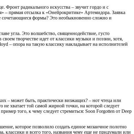
. Фронт радикального искусства – звучит гордо и с
я» – прямая отсылка к «Онейрокритике» Артемидора. Заявка
олне сочетающиеся формы? Это необыкновенно сложно и
лаве угла. Это волшебство, священнодействие, густо
воем творчестве идет от классики музыки и поэзии, хотя,
loyd – опора на такую классику накладывает на исполнителей
их – может быть, практически визжащих? – нот чтеца или
 не хватает той самой жирной точки, на которой следует
ример того, к чему следует стремиться: Soon Forgotten от Deep
шение, которое позволило создать единое мозаичное полотно
а, классики и всего того, названия чему еще не придумали или