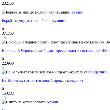
232153
11
Реалии
Борьба за мир до полной капитуляции
0
371753
18
Воюющий Черноморский флот преуспевает в состязаниях ВМФ
0
223958
4
Концепции
На Балканах готовится новый прокси-конфликт
0
153232
15
Армии