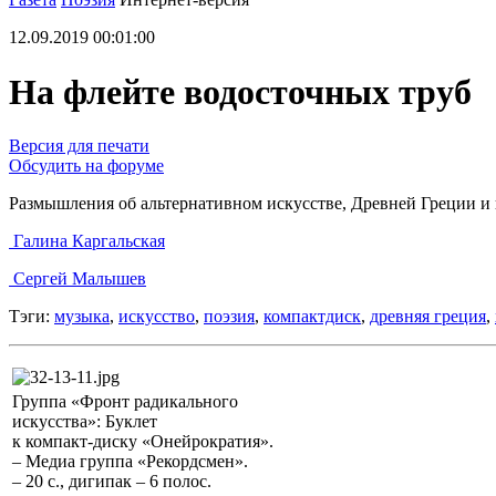
12.09.2019 00:01:00
На флейте водосточных труб
Версия для печати
Обсудить на форуме
Размышления об альтернативном искусстве, Древней Греции и
Галина Каргальская
Сергей Малышев
Тэги:
музыка
,
искусство
,
поэзия
,
компактдиск
,
древняя греция
,
Группа «Фронт радикального
искусства»: Буклет
к компакт-диску «Онейрократия».
– Медиа группа «Рекордсмен».
– 20 с., дигипак – 6 полос.