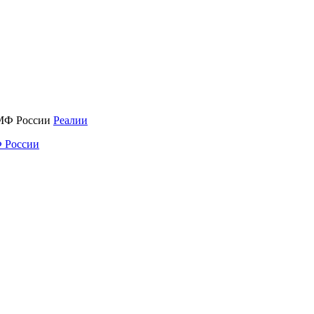
Реалии
 России