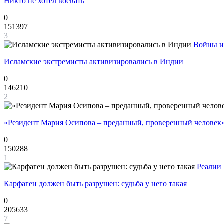
Никто не хотел воевать
0
151397
3
Войны и
Исламские экстремисты активизировались в Индии
0
146210
2
«Резидент Мария Осипова – преданный, проверенный человек
0
150288
1
Реалии
Карфаген должен быть разрушен: судьба у него такая
0
205633
7