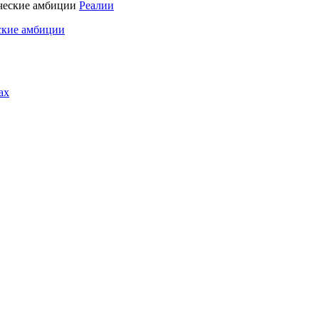
Реалии
ские амбиции
ах