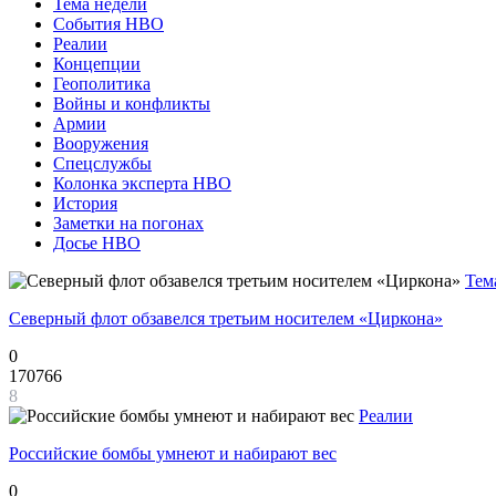
Тема недели
События НВО
Реалии
Концепции
Геополитика
Войны и конфликты
Армии
Вооружения
Спецслужбы
Колонка эксперта НВО
История
Заметки на погонах
Досье НВО
Тем
Северный флот обзавелся третьим носителем «Циркона»
0
170766
8
Реалии
Российские бомбы умнеют и набирают вес
0