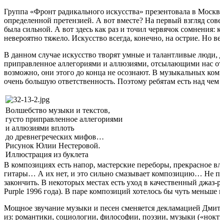
Группа «Фронт радикального искусства» презентовала в Москв
определенной претензией. А вот вместе? На первый взгляд с
была сильной. А вот здесь как раз и точил червячок сомнения
невероятно тяжело. Искусство всегда, конечно, на острие. Но в
В данном случае искусство творят умные и талантливые люди, 
приправленное аллегориями и аллюзиями, отсылающими нас от 
возможно, они этого до конца не осознают. В музыкальных ком
очень большую ответственность. Поэтому ребятам есть над чем
Волшебство музыки и текстов,
густо приправленное аллегориями
и аллюзиями вплоть
до древнегреческих мифов…
Рисунок Юлии Нестеровой.
Иллюстрация из буклета
В композициях есть напор, мастерские переборы, прекрасное 
гитары… А их нет, и это сильно смазывает композицию… Не по
закончить. В некоторых местах есть уход в качественный джаз-
Purple 1996 года). В паре композиций хотелось бы чуть меньше
Мощное звучание музыки и песен сменяется декламацией Дмитри
из: романтики, социологии, философии, поэзии, музыки («нокт