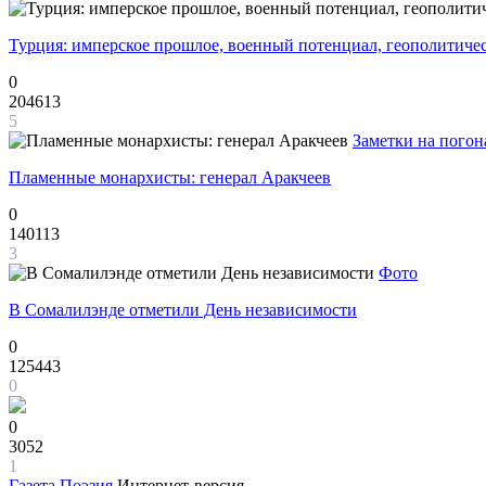
Турция: имперское прошлое, военный потенциал, геополитиче
0
204613
5
Заметки на погон
Пламенные монархисты: генерал Аракчеев
0
140113
3
Фото
В Сомалилэнде отметили День независимости
0
125443
0
0
3052
1
Газета
Поэзия
Интернет-версия