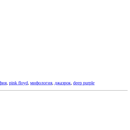
фия
,
pink floyd
,
мифология
,
джазрок
,
deep purple