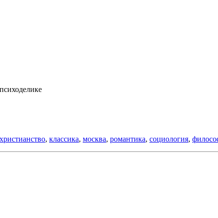
 психоделике
христианство
,
классика
,
москва
,
романтика
,
социология
,
филосо