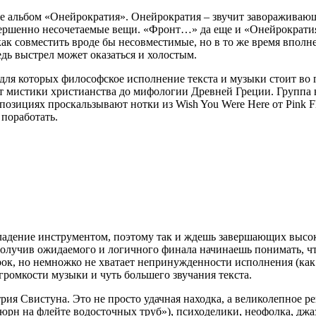
е альбом «Онейрократия». Онейрократия – звучит завораживающе
овершенно несочетаемые вещи. «Фронт…» да еще и «Онейрократи
: как совместить вроде бы несовместимые, но в то же время вп
едь выстрел может оказаться и холостым.
для которых философское исполнение текста и музыки стоит во г
мистики христианства до мифологии Древней Греции. Группа в с
позициях проскальзывают нотки из Wish You Were Here от Pink F
 поработать.
владение инструментом, поэтому так и ждешь завершающих высок
лучив ожидаемого и логичного финала начинаешь понимать, что
рок, но немножко не хватает непринужденности исполнения (как п
 громкости музыки и чуть большего звучания текста.
я Свистуна. Это не просто удачная находка, а великолепное ре
юрн на флейте водосточных труб»), психоделики, неофолка, джаз