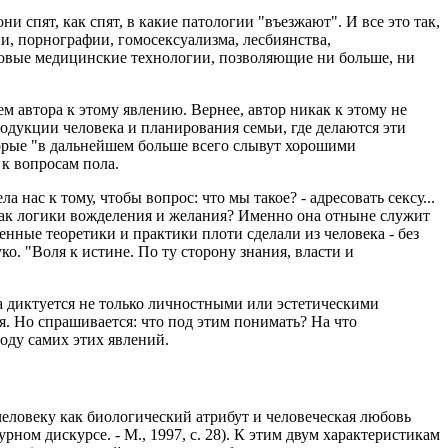
и спят, как спят, в какие патологии "въезжают". И все это так,
и, порнографии, гомосексуализма, лесбиянства,
 новые медицинские технологии, позволяющие ни больше, ни
ем автора к этому явлению. Вернее, автор никак к этому не
одукции человека и планирования семьи, где делаются эти
оторые "в дальнейшем больше всего слывут хорошими
к вопросам пола.
нас к тому, чтобы вопрос: что мы такое? - адресовать сексу...
знак логики вожделения и желания? Именно она отныне служит
ленные теоретики и практики плоти сделали из человека - без
ко. "Воля к истине. По ту сторону знания, власти и
са диктуется не только личностными или эстетическими
я. Но спрашивается: что под этим понимать? На что
роду самих этих явлений.
еловеку как биологический атрибут и человеческая любовь
ом дискурсе. - М., 1997, с. 28). К этим двум характеристикам