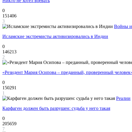
Никто не хотел воевать
0
151406
3
Войны и
Исламские экстремисты активизировались в Индии
0
146213
2
«Резидент Мария Осипова – преданный, проверенный человек
0
150291
1
Реалии
Карфаген должен быть разрушен: судьба у него такая
0
205659
7