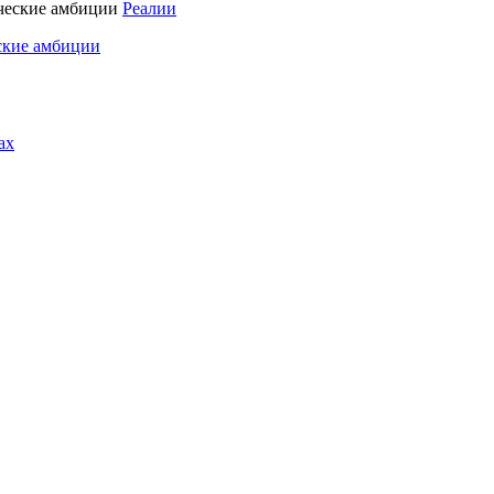
Реалии
ские амбиции
ах