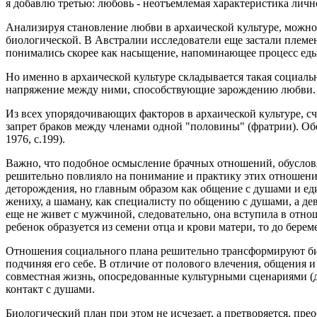
я добавлю третью: любовь - неотъемлемая характеристика лич
Анализируя становление любви в архаической культуре, можно
биологической. В Австралии исследователи еще застали племе
понимались скорее как насыщение, напоминающее процесс еды
Но именно в архаической культуре складывается такая социаль
напряжение между ними, способствующие зарождению любви.
Из всех упорядочивающих факторов в архаической культуре, с
запрет браков между членами одной "половины" (фратрии). Об
1976, c.199).
Важно, что подобное осмысление брачных отношений, обусловл
решительно повлияло на понимание и практику этих отношений
деторождения, но главным образом как общение с душами и ед
жениху, а шаману, как специалисту по общению с душами, а де
еще не живет с мужчиной, следовательно, она вступила в отно
ребенок образуется из семени отца и крови матери, то до бер
Отношения социального плана решительно трансформируют биол
подчиняя его себе. В отличие от полового влечения, общения 
совместная жизнь, опосредованные культурными сценариями (ди
контакт с душами.
Биологический план при этом не исчезает, а претворяется, прео