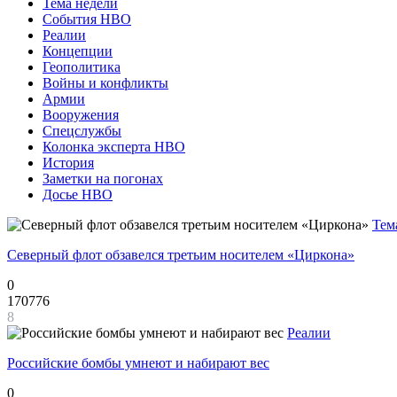
Тема недели
События НВО
Реалии
Концепции
Геополитика
Войны и конфликты
Армии
Вооружения
Спецслужбы
Колонка эксперта НВО
История
Заметки на погонах
Досье НВО
Тем
Северный флот обзавелся третьим носителем «Циркона»
0
170776
8
Реалии
Российские бомбы умнеют и набирают вес
0