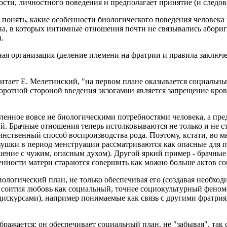
ности, личностного поведения и предполагает принятие (и след
 понять, какие особенности биологического поведения человека
на, в которых интимные отношения почти не связывались абори
.
ная организация (деление племени на фратрии и правила заключ
читает Е. Мелетинский, "на первом плане оказывается социальн
оротной стороной введения экзогамии является запрещение кров
енное вовсе не биологическими потребностями человека, а пред
. Брачные отношения теперь истолковываются не только и не ст
инственный способ воспроизводства рода. Поэтому, кстати, во 
вушки в период менструации рассматриваются как опасные для пл
шение с чужим, опасным духом). Другой яркий пример - брачные
еменности матери стараются совершить как можно больше актов 
огический план, не только обеспечивая его (создавая необходи
и соития любовь как социальный, точнее социокультурный феноме
скурсами), например понимаемые как связь с другими фратриями
бражается; он обеспечивает социальный план, не "забывая", так 