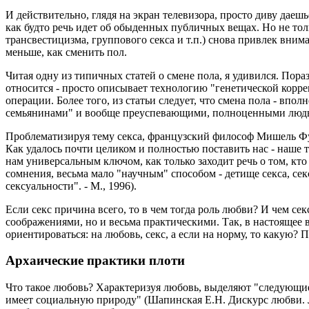
И действительно, глядя на экран телевизора, просто диву даешь
как будто речь идет об обыденных публичных вещах. Но не тол
трансвестицизма, группового секса и т.п.) снова привлек вни
меньше, как сменить пол.
Читая одну из типичных статей о смене пола, я удивился. Пора
относится - просто описывает технологию "генетической корр
операции. Более того, из статьи следует, что смена пола - вп
семьянинами" и вообще преуспевающими, полноценными людьми
Проблематизируя тему секса, французский философ Мишель Фуко 
Как удалось почти целиком и полностью поставить нас - наше
нам универсальным ключом, как только заходит речь о том, кто
сомнения, весьма мало "научным" способом - детище секса, сек
сексуальности". - М., 1996).
Если секс причина всего, то в чем тогда роль любви? И чем с
соображениями, но и весьма практическими. Так, в настоящее 
ориентироваться: на любовь, секс, а если на норму, то какую?
Архаические практики плоти
Что такое любовь? Характеризуя любовь, выделяют "следующие
имеет социальную природу" (Шапинская Е.Н. Дискурс любви. Лю