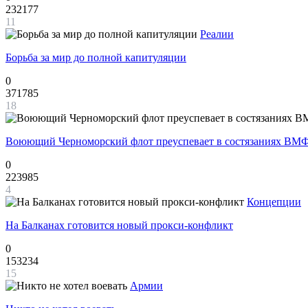
232177
11
Реалии
Борьба за мир до полной капитуляции
0
371785
18
Воюющий Черноморский флот преуспевает в состязаниях ВМФ
0
223985
4
Концепции
На Балканах готовится новый прокси-конфликт
0
153234
15
Армии