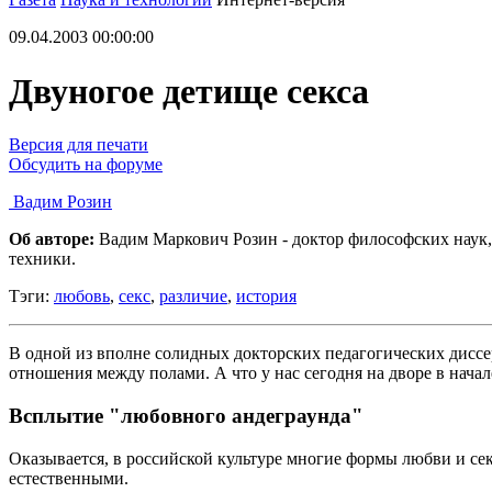
09.04.2003 00:00:00
Двуногое детище секса
Версия для печати
Обсудить на форуме
Вадим Розин
Об авторе:
Вадим Маркович Розин - доктор философских наук
техники.
Тэги:
любовь
,
секс
,
различие
,
история
В одной из вполне солидных докторских педагогических дисс
отношения между полами. А что у нас сегодня на дворе в начал
Всплытие "любовного андеграунда"
Оказывается, в российской культуре многие формы любви и се
естественными.