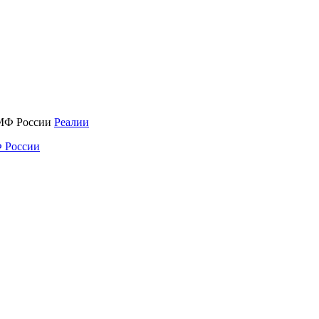
Реалии
 России