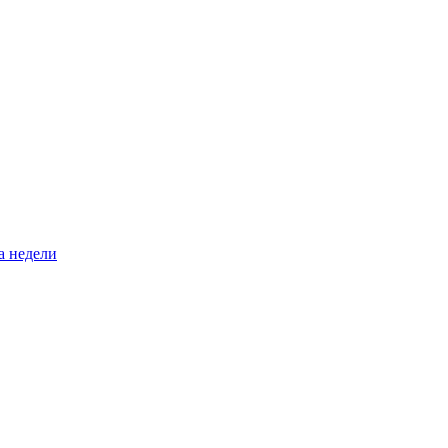
а недели