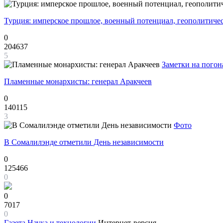
Турция: имперское прошлое, военный потенциал, геополитиче
0
204637
5
Заметки на погон
Пламенные монархисты: генерал Аракчеев
0
140115
3
Фото
В Сомалилэнде отметили День независимости
0
125466
0
0
7017
0
Газета
Наука и технологии
Интернет-версия