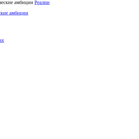
Реалии
ские амбиции
ах