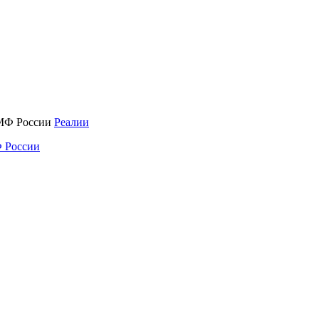
Реалии
 России