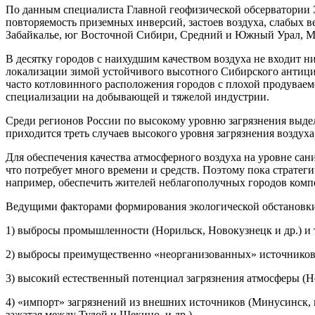
По данным специалиста Главной геофизической обсерватории Э
повторяемость приземных инверсий, застоев воздуха, слабых 
Забайкалье, юг Восточной Сибири, Средний и Южный Урал, Мо
В десятку городов с наихудшим качеством воздуха не входит ни
локализации зимой устойчивого высотного Сибирского антици
часто котловинного расположения городов с плохой продуваемо
специализации на добывающей и тяжелой индустрии.
Среди регионов России по высокому уровню загрязнения выделя
приходится треть случаев высокого уровня загрязнения воздуха
Для обеспечения качества атмосферного воздуха на уровне сани
что потребует много времени и средств. Поэтому пока стратег
например, обеспечить жителей неблагополучных городов ком
Ведущими факторами формирования экологической обстановки
1) выбросы промышленности (Норильск, Новокузнецк и др.) и т
2) выбросы преимущественно «неорганизованных» источников з
3) высокий естественный потенциал загрязнения атмосферы (Не
4) «импорт» загрязнений из внешних источников (Минусинск, 
зажатая между Тулой и Щекино, и др.).