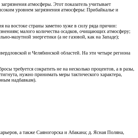
 загрязнения атмосферы. Этот показатель учитывает
высоким уровнем загрязнения атмосферы: Прибайкалье и
я на востоке страны заметно хуже в силу ряда причин:
знениям; малого количества осадков, очищающих атмосферу;
но-мазутной энергетики (а не газовой, как на Западе);
вердловской и Челябинской областей. На эти четыре региона
осы требуется сократить не на несколько процентов, а в разы,
стигнута, нужно принимать меры тактического характера,
рным надбавкам).
ьеров, а также Саяногорска и Абакана; д. Ясная Поляна,