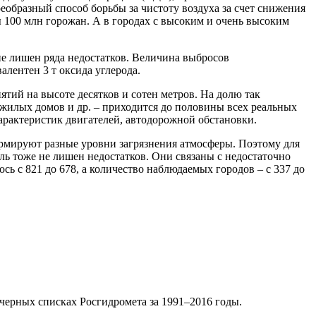
оеобразный способ борьбы за чистоту воздуха за счет снижения
 100 млн горожан. А в городах с высоким и очень высоким
не лишен ряда недостатков. Величина выбросов
алентен 3 т оксида углерода.
ий на высоте десятков и сотен метров. На долю так
жилых домов и др. – приходится до половины всех реальных
характеристик двигателей, автодорожной обстановки.
рмируют разные уровни загрязнения атмосферы. Поэтому для
ль тоже не лишен недостатков. Они связаны с недостаточно
ь с 821 до 678, а количество наблюдаемых городов – с 337 до
х черных списках Росгидромета за 1991–2016 годы.