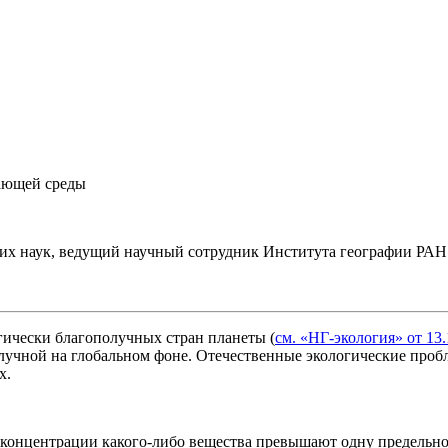
ающей среды
их наук, ведущий научный сотрудник Института географии РАН
гически благополучных стран планеты (
см. «НГ-экология» от 13.
учной на глобальном фоне. Отечественные экологические пробл
х.
год концентрации какого-либо вещества превышают одну предел