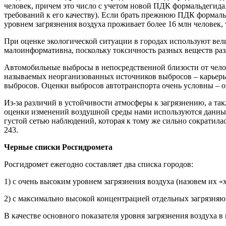
человек, причем это число с учетом новой ПДК формальдегида. 
требований к его качеству). Если брать прежнюю ПДК формаль
уровнем загрязнения воздуха проживает более 16 млн человек, 
При оценке экологической ситуации в городах используют вел
малоинформативна, поскольку токсичность разных веществ разл
Автомобильные выбросы в непосредственной близости от челов
называемых неорганизованных источников выбросов – карьеры,
выбросов. Оценки выбросов автотранспорта очень условны – он
Из-за различий в устойчивости атмосферы к загрязнению, а 
оценки изменений воздушной среды нами используются данные 
густой сетью наблюдений, которая к тому же сильно сократилас
243.
Черные списки Росгидромета
Росгидромет ежегодно составляет два списка городов:
1) с очень высоким уровнем загрязнения воздуха (назовем их «
2) с максимально высокой концентрацией отдельных загрязняю
В качестве основного показателя уровня загрязнения воздуха в