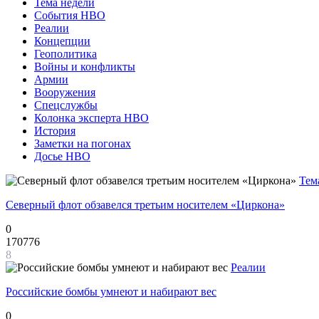
Тема недели
События НВО
Реалии
Концепции
Геополитика
Войны и конфликты
Армии
Вооружения
Спецслужбы
Колонка эксперта НВО
История
Заметки на погонах
Досье НВО
Тем
Северный флот обзавелся третьим носителем «Циркона»
0
170776
8
Реалии
Российские бомбы умнеют и набирают вес
0