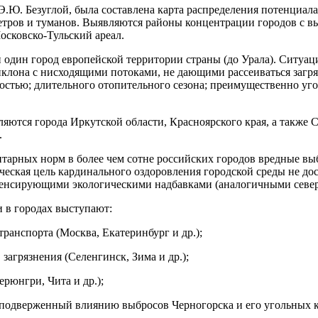
.Ю. Безуглой, была составлена карта распределения потенциала
ветров и туманов. Выявляются районы концентрации городов с 
сковско-Тульский ареал.
 один город европейской территории страны (до Урала). Ситуаци
клона с нисходящими потоками, не дающими рассеиваться загря
стью; длительного отопительного сезона; преимущественно уголь
ются города Иркутской области, Красноярского края, а также С
.
тарных норм в более чем сотне российских городов вредные выбр
ическая цель кардинального оздоровления городской среды не до
пенсирующими экологическими надбавками (аналогичными севе
 в городах выступают:
ранспорта (Москва, Екатеринбург и др.);
агрязнения (Селенгинск, Зима и др.);
рюнгри, Чита и др.);
подверженный влиянию выбросов Черногорска и его угольных кар