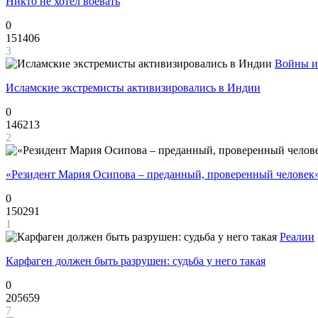
Никто не хотел воевать
0
151406
3
Войны и
Исламские экстремисты активизировались в Индии
0
146213
2
«Резидент Мария Осипова – преданный, проверенный человек
0
150291
1
Реалии
Карфаген должен быть разрушен: судьба у него такая
0
205659
7