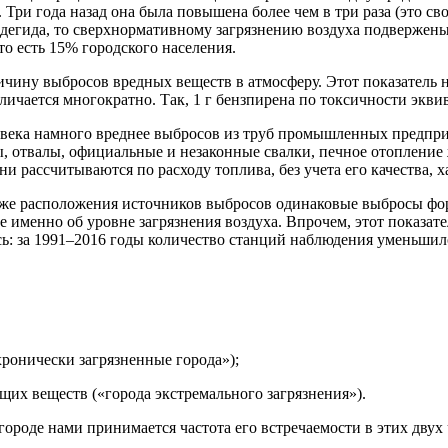
Три года назад она была повышена более чем в три раза (это св
дегида, то сверхнормативному загрязнению воздуха подвержены
то есть 15% городского населения.
ичину выбросов вредных веществ в атмосферу. Этот показатель 
ичается многократно. Так, 1 г бензпирена по токсичности эквив
ека намного вреднее выбросов из труб промышленных предприят
 отвалы, официальные и незаконные свалки, печное отопление 
и рассчитываются по расходу топлива, без учета его качества, 
также расположения источников выбросов одинаковые выбросы фо
именно об уровне загрязнения воздуха. Впрочем, этот показате
ь: за 1991–2016 годы количество станций наблюдения уменьшилос
хронически загрязненные города»);
щих веществ («города экстремального загрязнения»).
 городе нами принимается частота его встречаемости в этих дву