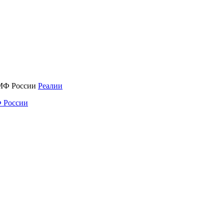
Реалии
 России