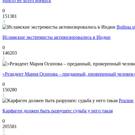
Никто не хотел воевать
0
151381
3
Войны и
Исламские экстремисты активизировались в Индии
0
146203
2
«Резидент Мария Осипова – преданный, проверенный человек
0
150280
1
Реалии
Карфаген должен быть разрушен: судьба у него такая
0
205581
7