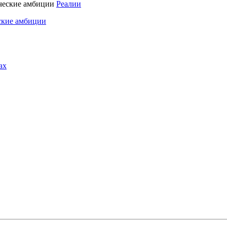
Реалии
ские амбиции
ах