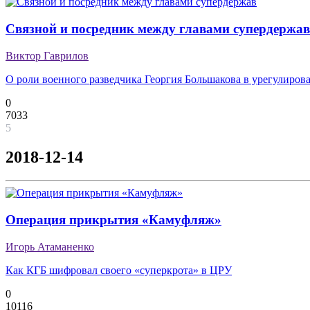
Связной и посредник между главами супердержав
Виктор Гаврилов
О роли военного разведчика Георгия Большакова в урегулиров
0
7033
5
2018-12-14
Операция прикрытия «Камуфляж»
Игорь Атаманенко
Как КГБ шифровал своего «суперкрота» в ЦРУ
0
10116