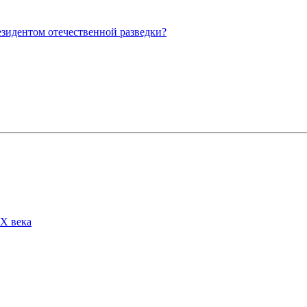
езидентом отечественной разведки?
Х века