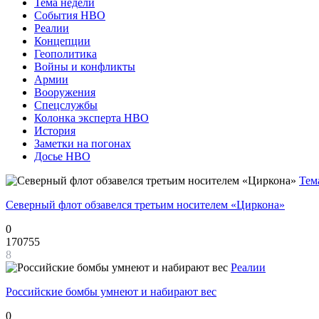
Тема недели
События НВО
Реалии
Концепции
Геополитика
Войны и конфликты
Армии
Вооружения
Спецслужбы
Колонка эксперта НВО
История
Заметки на погонах
Досье НВО
Тем
Северный флот обзавелся третьим носителем «Циркона»
0
170755
8
Реалии
Российские бомбы умнеют и набирают вес
0