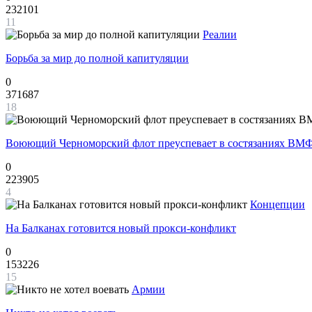
232101
11
Реалии
Борьба за мир до полной капитуляции
0
371687
18
Воюющий Черноморский флот преуспевает в состязаниях ВМФ
0
223905
4
Концепции
На Балканах готовится новый прокси-конфликт
0
153226
15
Армии