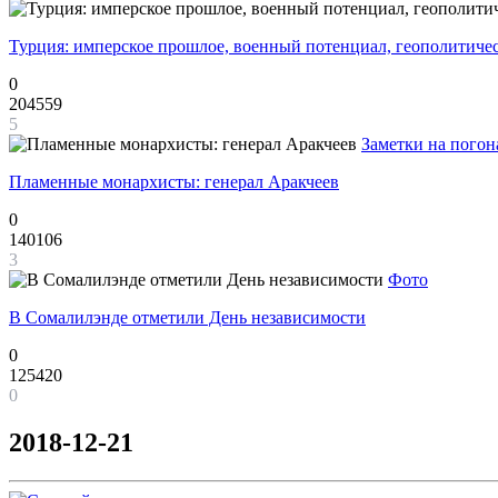
Турция: имперское прошлое, военный потенциал, геополитиче
0
204559
5
Заметки на погон
Пламенные монархисты: генерал Аракчеев
0
140106
3
Фото
В Сомалилэнде отметили День независимости
0
125420
0
2018-12-21