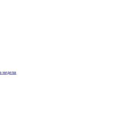
а недели