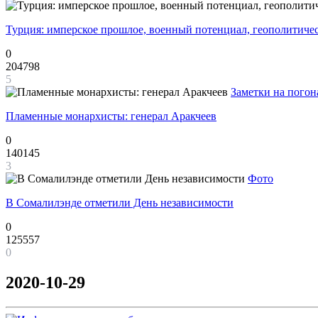
Турция: имперское прошлое, военный потенциал, геополитиче
0
204798
5
Заметки на погон
Пламенные монархисты: генерал Аракчеев
0
140145
3
Фото
В Сомалилэнде отметили День независимости
0
125557
0
2020-10-29