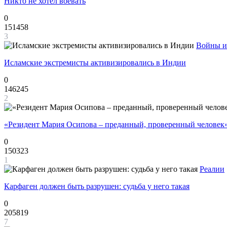
Никто не хотел воевать
0
151458
3
Войны и
Исламские экстремисты активизировались в Индии
0
146245
2
«Резидент Мария Осипова – преданный, проверенный человек
0
150323
1
Реалии
Карфаген должен быть разрушен: судьба у него такая
0
205819
7