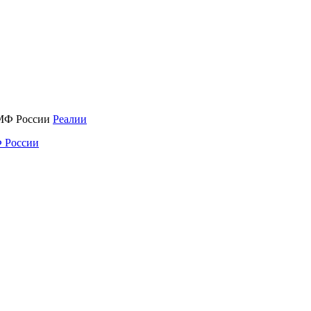
Реалии
 России