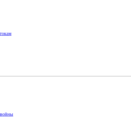
отокам
 войны