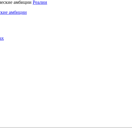
Реалии
ские амбиции
ах