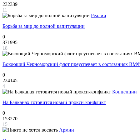
232339
11
Реалии
Борьба за мир до полной капитуляции
0
371995
18
Воюющий Черноморский флот преуспевает в состязаниях ВМФ
0
224145
4
Концепции
На Балканах готовится новый прокси-конфликт
0
153270
15
Армии