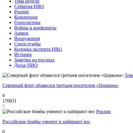
Тема недели
События НВО
Реалии
Концепции
Геополитика
Войны и конфликты
Армии
Вооружения
Спецслужбы
Колонка эксперта НВО
История
Заметки на погонах
Досье НВО
Тем
Северный флот обзавелся третьим носителем «Циркона»
0
170831
8
Реалии
Российские бомбы умнеют и набирают вес
0