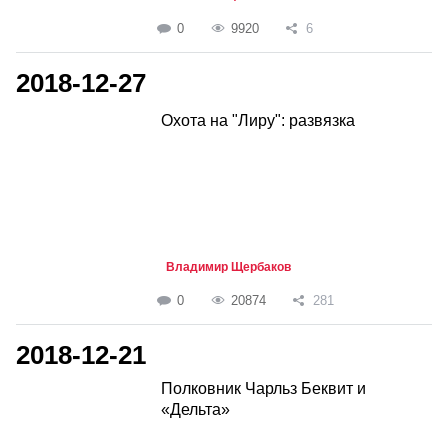
0
9920
6
2018-12-27
Охота на "Лиру": развязка
Владимир Щербаков
0
20874
281
2018-12-21
Полковник Чарльз Беквит и
«Дельта»