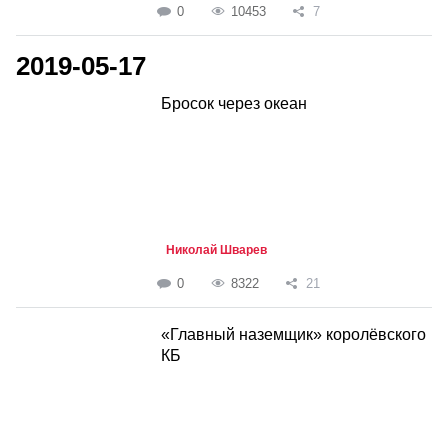
0
10453
7
2019-05-17
Бросок через океан
Николай Шварев
0
8322
21
«Главный наземщик» королёвского
КБ