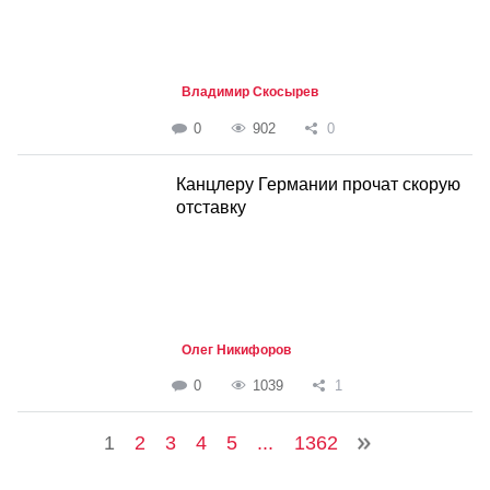
Владимир Скосырев
0
902
0
Канцлеру Германии прочат скорую
отставку
Олег Никифоров
0
1039
1
1
2
3
4
5
...
1362