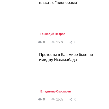
власть с "пионерами"
Геннадий Петров
0
1589
0
Протесты в Кашмире бьют по
имиджу Исламабада
Владимир Скосырев
0
1565
0