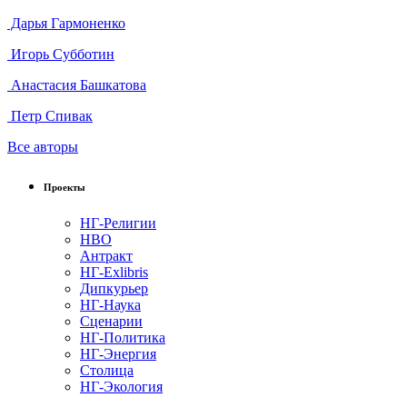
Дарья Гармоненко
Игорь Субботин
Анастасия Башкатова
Петр Спивак
Все авторы
Проекты
НГ-Религии
НВО
Антракт
НГ-Exlibris
Дипкурьер
НГ-Наука
Сценарии
НГ-Политика
НГ-Энергия
Столица
НГ-Экология