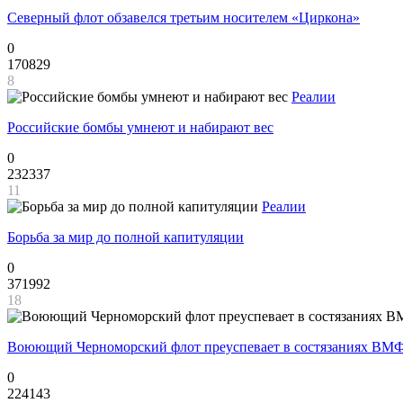
Северный флот обзавелся третьим носителем «Циркона»
0
170829
8
Реалии
Российские бомбы умнеют и набирают вес
0
232337
11
Реалии
Борьба за мир до полной капитуляции
0
371992
18
Воюющий Черноморский флот преуспевает в состязаниях ВМФ
0
224143