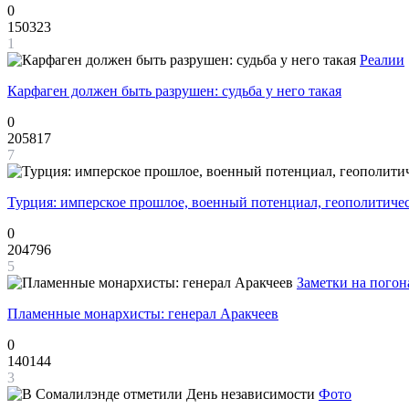
0
150323
1
Реалии
Карфаген должен быть разрушен: судьба у него такая
0
205817
7
Турция: имперское прошлое, военный потенциал, геополитиче
0
204796
5
Заметки на погон
Пламенные монархисты: генерал Аракчеев
0
140144
3
Фото