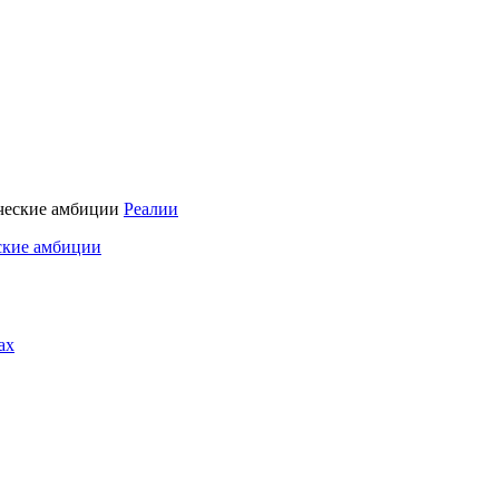
Реалии
ские амбиции
ах