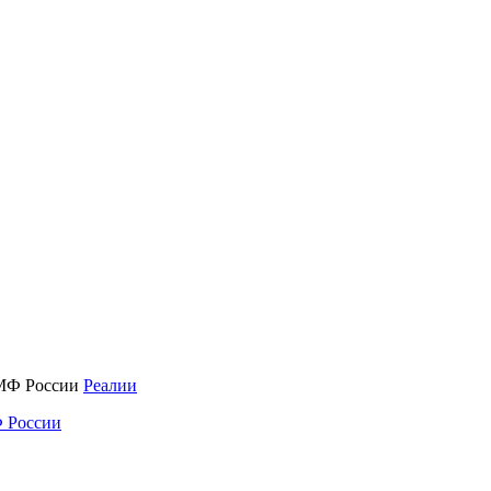
Реалии
 России