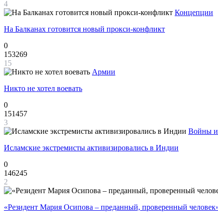
4
Концепции
На Балканах готовится новый прокси-конфликт
0
153269
15
Армии
Никто не хотел воевать
0
151457
3
Войны и
Исламские экстремисты активизировались в Индии
0
146245
2
«Резидент Мария Осипова – преданный, проверенный человек