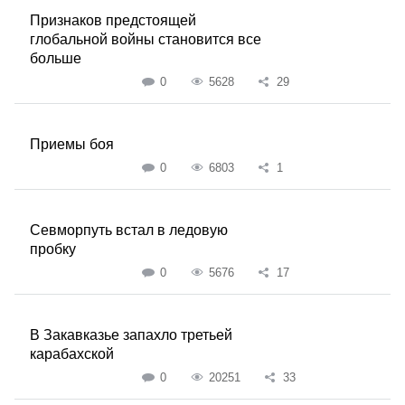
Признаков предстоящей
глобальной войны становится все
больше
0
5628
29
Приемы боя
0
6803
1
Севморпуть встал в ледовую
пробку
0
5676
17
В Закавказье запахло третьей
карабахской
0
20251
33