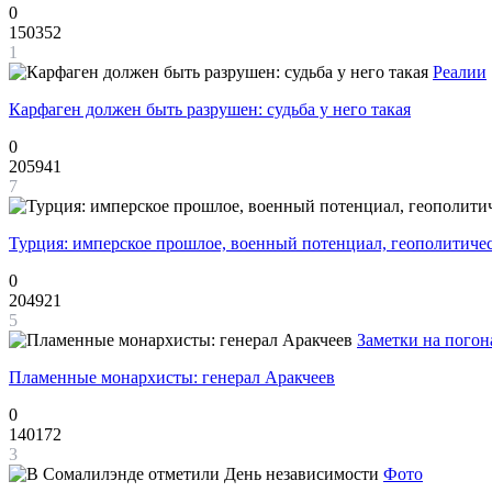
0
150352
1
Реалии
Карфаген должен быть разрушен: судьба у него такая
0
205941
7
Турция: имперское прошлое, военный потенциал, геополитиче
0
204921
5
Заметки на погон
Пламенные монархисты: генерал Аракчеев
0
140172
3
Фото