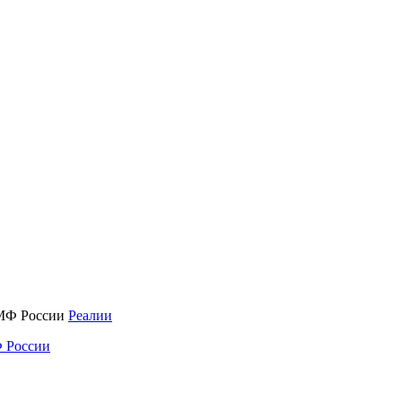
Реалии
 России