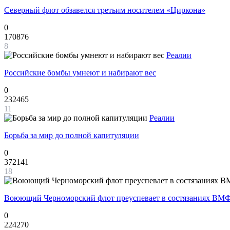
Северный флот обзавелся третьим носителем «Циркона»
0
170876
8
Реалии
Российские бомбы умнеют и набирают вес
0
232465
11
Реалии
Борьба за мир до полной капитуляции
0
372141
18
Воюющий Черноморский флот преуспевает в состязаниях ВМФ
0
224270