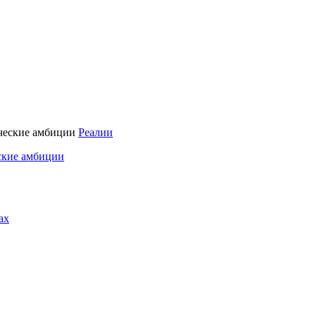
Реалии
ские амбиции
ах