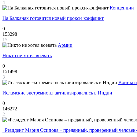
4
Концепции
На Балканах готовится новый прокси-конфликт
0
153298
15
Армии
Никто не хотел воевать
0
151498
3
Войны и
Исламские экстремисты активизировались в Индии
0
146272
2
«Резидент Мария Осипова – преданный, проверенный человек