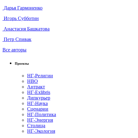
Дарья Гармоненко
Игорь Субботин
Анастасия Башкатова
Петр Спивак
Все авторы
Проекты
НГ-Религии
НВО
Антракт
НГ-Exlibris
Дипкурьер
НГ-Наука
Сценарии
НГ-Политика
НГ-Энергия
Столица
НГ-Экология