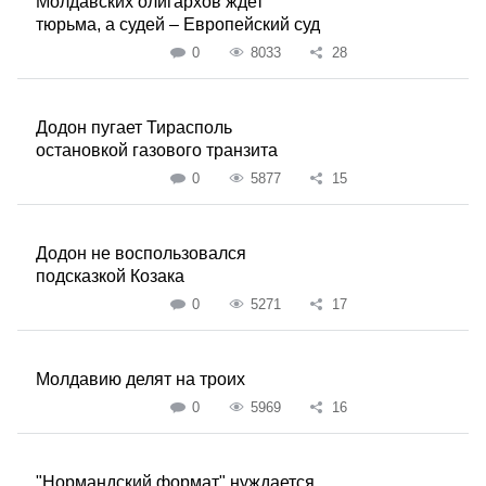
Молдавских олигархов ждет
тюрьма, а судей – Европейский суд
0
8033
28
Додон пугает Тирасполь
остановкой газового транзита
0
5877
15
Додон не воспользовался
подсказкой Козака
0
5271
17
Молдавию делят на троих
0
5969
16
"Нормандский формат" нуждается