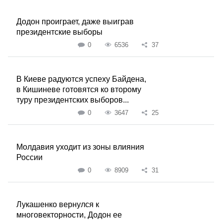
Додон проиграет, даже выиграв
президентские выборы
0
6536
37
В Киеве радуются успеху Байдена,
в Кишиневе готовятся ко второму
туру президентских выборов...
0
3647
25
Молдавия уходит из зоны влияния
России
0
8909
31
Лукашенко вернулся к
многовекторности, Додон ее