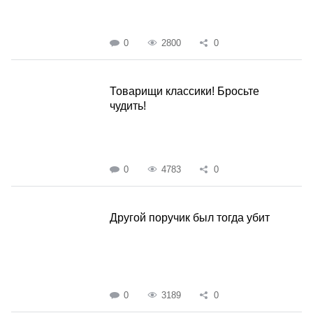
0
2800
0
Товарищи классики! Бросьте
чудить!
0
4783
0
Другой поручик был тогда убит
0
3189
0