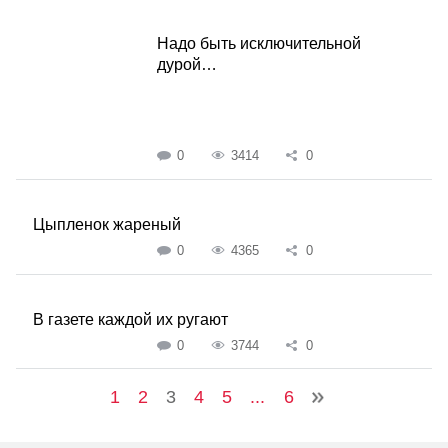
Надо быть исключительной
дурой…
0
3414
0
Цыпленок жареный
0
4365
0
В газете каждой их ругают
0
3744
0
1
2
3
4
5
...
6