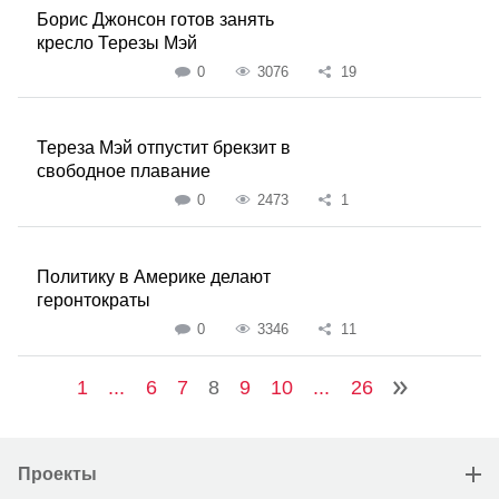
Борис Джонсон готов занять
кресло Терезы Мэй
0
3076
19
Тереза Мэй отпустит брекзит в
свободное плавание
0
2473
1
Политику в Америке делают
геронтократы
0
3346
11
1
...
6
7
8
9
10
...
26
Проекты