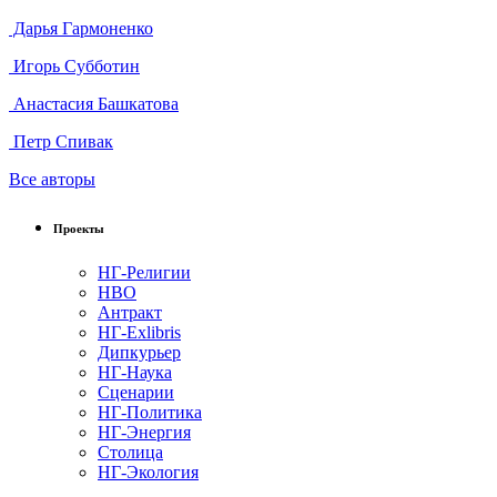
Дарья Гармоненко
Игорь Субботин
Анастасия Башкатова
Петр Спивак
Все авторы
Проекты
НГ-Религии
НВО
Антракт
НГ-Exlibris
Дипкурьер
НГ-Наука
Сценарии
НГ-Политика
НГ-Энергия
Столица
НГ-Экология