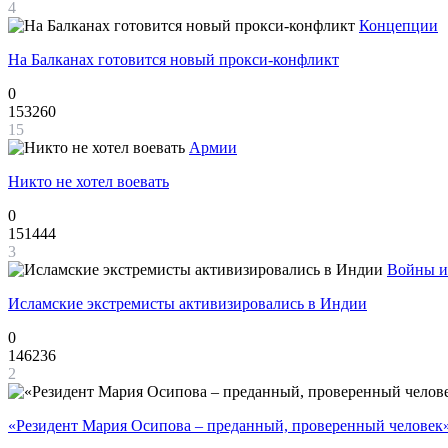
4
Концепции
На Балканах готовится новый прокси-конфликт
0
153260
15
Армии
Никто не хотел воевать
0
151444
3
Войны и
Исламские экстремисты активизировались в Индии
0
146236
2
«Резидент Мария Осипова – преданный, проверенный человек