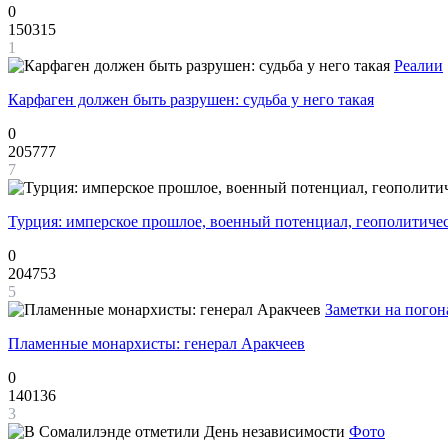
0
150315
1
Реалии
Карфаген должен быть разрушен: судьба у него такая
0
205777
7
Турция: имперское прошлое, военный потенциал, геополитиче
0
204753
5
Заметки на погон
Пламенные монархисты: генерал Аракчеев
0
140136
3
Фото