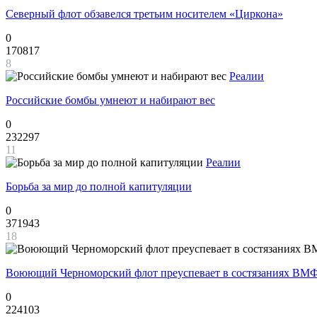
Северный флот обзавелся третьим носителем «Циркона»
0
170817
8
Реалии
Российские бомбы умнеют и набирают вес
0
232297
11
Реалии
Борьба за мир до полной капитуляции
0
371943
18
Воюющий Черноморский флот преуспевает в состязаниях ВМФ
0
224103