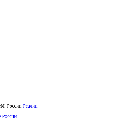
Реалии
 России