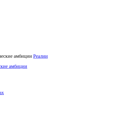
Реалии
ские амбиции
ах