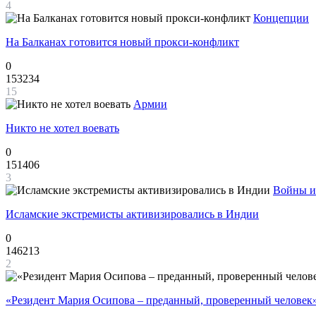
4
Концепции
На Балканах готовится новый прокси-конфликт
0
153234
15
Армии
Никто не хотел воевать
0
151406
3
Войны и
Исламские экстремисты активизировались в Индии
0
146213
2
«Резидент Мария Осипова – преданный, проверенный человек