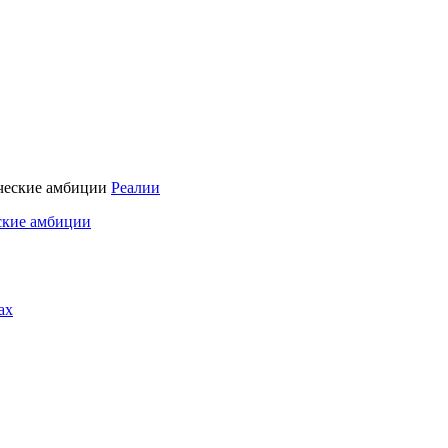
Реалии
ские амбиции
ах