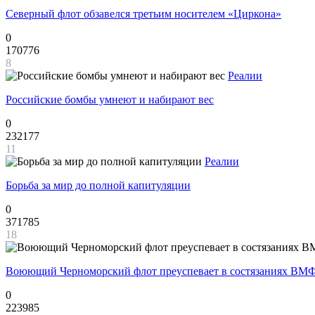
Северный флот обзавелся третьим носителем «Циркона»
0
170776
8
Реалии
Российские бомбы умнеют и набирают вес
0
232177
11
Реалии
Борьба за мир до полной капитуляции
0
371785
18
Воюющий Черноморский флот преуспевает в состязаниях ВМФ
0
223985