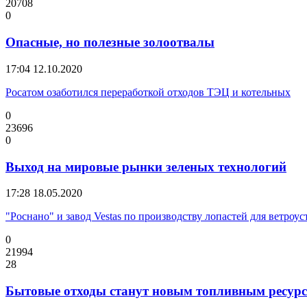
20708
0
Опасные, но полезные золоотвалы
17:04
12.10.2020
Росатом озаботился переработкой отходов ТЭЦ и котельных
0
23696
0
Выход на мировые рынки зеленых технологий
17:28
18.05.2020
"Роснано" и завод Vestas по производству лопастей для ветроу
0
21994
28
Бытовые отходы станут новым топливным ресур