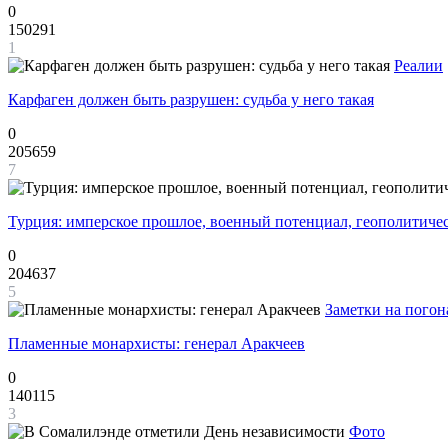
0
150291
1
Реалии
Карфаген должен быть разрушен: судьба у него такая
0
205659
7
Турция: имперское прошлое, военный потенциал, геополитиче
0
204637
5
Заметки на погон
Пламенные монархисты: генерал Аракчеев
0
140115
3
Фото