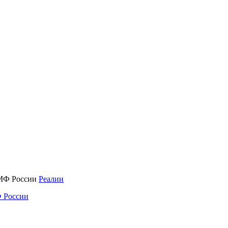
Реалии
 России