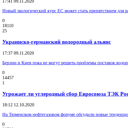
17:41
09.11.2020
Новый экологический курс ЕС может стать препятствием для р
0
18110
25
Украинско-германский водородный альянс
17:37
09.11.2020
Берлин и Киев пока не могут решить проблемы поставок водор
0
14457
1
Угрожает ли углеродный сбор Евросоюза ТЭК Ро
18:12
12.10.2020
На Тюменском нефтегазовом форуме обсудили новые тенденци
0