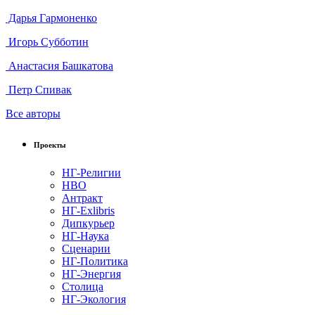
Дарья Гармоненко
Игорь Субботин
Анастасия Башкатова
Петр Спивак
Все авторы
Проекты
НГ-Религии
НВО
Антракт
НГ-Exlibris
Дипкурьер
НГ-Наука
Сценарии
НГ-Политика
НГ-Энергия
Столица
НГ-Экология