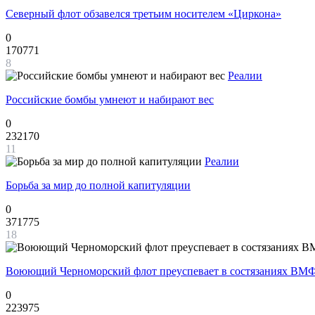
Северный флот обзавелся третьим носителем «Циркона»
0
170771
8
Реалии
Российские бомбы умнеют и набирают вес
0
232170
11
Реалии
Борьба за мир до полной капитуляции
0
371775
18
Воюющий Черноморский флот преуспевает в состязаниях ВМФ
0
223975