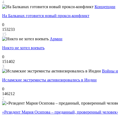
4
Концепции
На Балканах готовится новый прокси-конфликт
0
153233
15
Армии
Никто не хотел воевать
0
151402
3
Войны и
Исламские экстремисты активизировались в Индии
0
146212
2
«Резидент Мария Осипова – преданный, проверенный человек