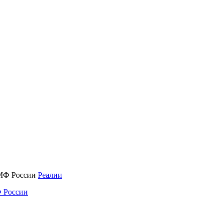
Реалии
 России