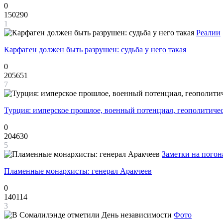
0
150290
1
Реалии
Карфаген должен быть разрушен: судьба у него такая
0
205651
7
Турция: имперское прошлое, военный потенциал, геополитиче
0
204630
5
Заметки на погон
Пламенные монархисты: генерал Аракчеев
0
140114
3
Фото