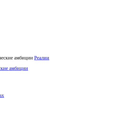
Реалии
ские амбиции
ах