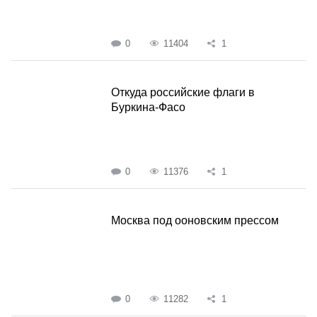
0
11404
1
Откуда российские флаги в
Буркина-Фасо
0
11376
1
Москва под ооновским прессом
0
11282
1