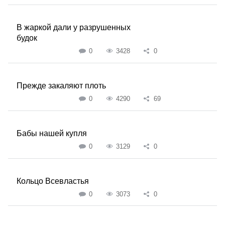
В жаркой дали у разрушенных
будок
0
3428
0
Прежде закаляют плоть
0
4290
69
Бабы нашей купля
0
3129
0
Кольцо Всевластья
0
3073
0