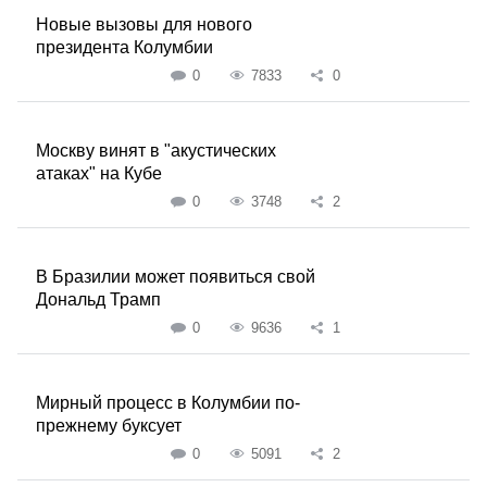
Новые вызовы для нового
президента Колумбии
0
7833
0
Москву винят в "акустических
атаках" на Кубе
0
3748
2
В Бразилии может появиться свой
Дональд Трамп
0
9636
1
Мирный процесс в Колумбии по-
прежнему буксует
0
5091
2