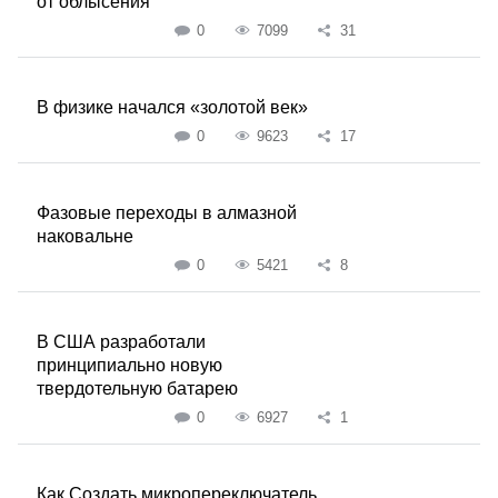
от облысения
0
7099
31
В физике начался «золотой век»
0
9623
17
Фазовые переходы в алмазной
наковальне
0
5421
8
В США разработали
принципиально новую
твердотельную батарею
0
6927
1
Как Создать микропереключатель,