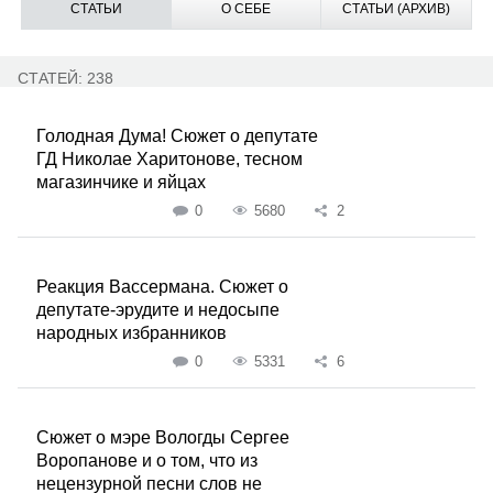
СТАТЬИ
О СЕБЕ
СТАТЬИ (АРХИВ)
СТАТЕЙ: 238
Голодная Дума! Сюжет о депутате
ГД Николае Харитонове, тесном
магазинчике и яйцах
0
5680
2
Реакция Вассермана. Сюжет о
депутате-эрудите и недосыпе
народных избранников
0
5331
6
Сюжет о мэре Вологды Сергее
Воропанове и о том, что из
нецензурной песни слов не