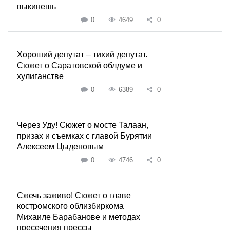
выкинешь
0
4649
0
Хороший депутат – тихий депутат.
Сюжет о Саратовской облдуме и
хулиганстве
0
6389
0
Через Уду! Сюжет о мосте Талаан,
призах и съемках с главой Бурятии
Алексеем Цыденовым
0
4746
0
Сжечь заживо! Сюжет о главе
костромского облизбиркома
Михаиле Барабанове и методах
пресечения прессы