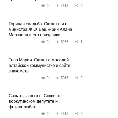
0
4515
0
Горячая свадьба. Сюжет о и.о.
министра ЖКХ Башкирии Алана
Марзаева и его празднике
0
5236
1
Тело Марии. Сюжет о молодой
алтайской коммунистке и сайте
знакомств
0
5013
0
Сажать за нытье. Сюжет о
воркутинском депутате и
фекалолюбах
0
4318
0