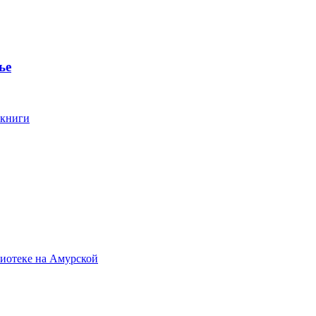
ье
 книги
лиотеке на Амурской