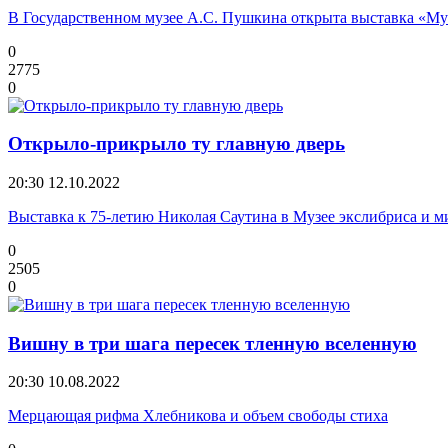
В Государственном музее А.С. Пушкина открыта выставка «Му
0
2775
0
Открыло-прикрыло ту главную дверь
20:30
12.10.2022
Выставка к 75-летию Николая Саутина в Музее экслибриса и 
0
2505
0
Вишну в три шага пересек тленную вселенную
20:30
10.08.2022
Мерцающая рифма Хлебникова и объем свободы стиха