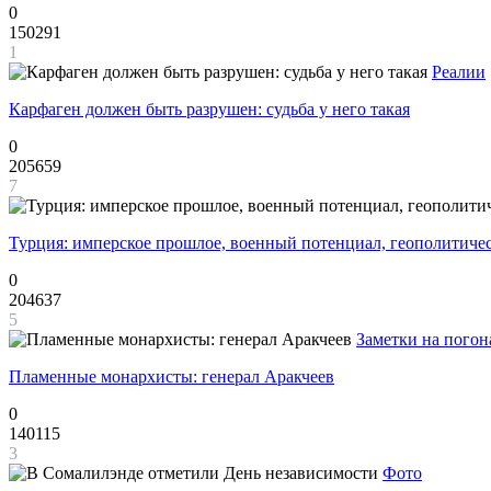
0
150291
1
Реалии
Карфаген должен быть разрушен: судьба у него такая
0
205659
7
Турция: имперское прошлое, военный потенциал, геополитиче
0
204637
5
Заметки на погон
Пламенные монархисты: генерал Аракчеев
0
140115
3
Фото