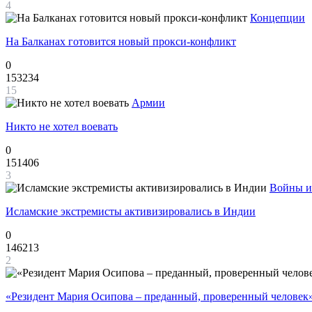
4
Концепции
На Балканах готовится новый прокси-конфликт
0
153234
15
Армии
Никто не хотел воевать
0
151406
3
Войны и
Исламские экстремисты активизировались в Индии
0
146213
2
«Резидент Мария Осипова – преданный, проверенный человек