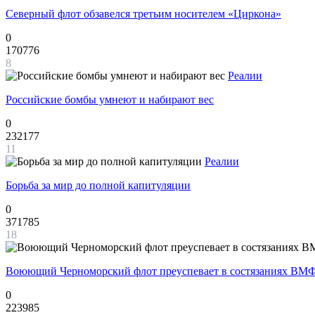
Северный флот обзавелся третьим носителем «Циркона»
0
170776
8
Реалии
Российские бомбы умнеют и набирают вес
0
232177
11
Реалии
Борьба за мир до полной капитуляции
0
371785
18
Воюющий Черноморский флот преуспевает в состязаниях ВМФ
0
223985