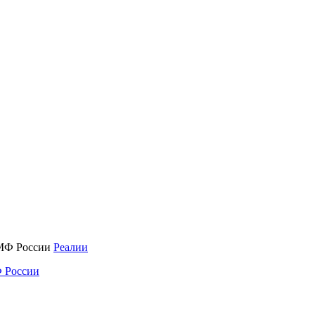
Реалии
 России