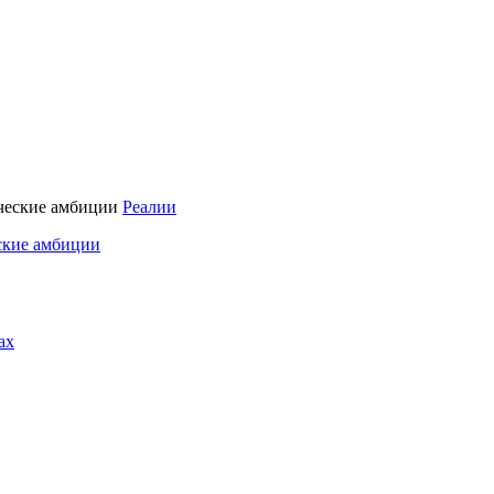
Реалии
ские амбиции
ах