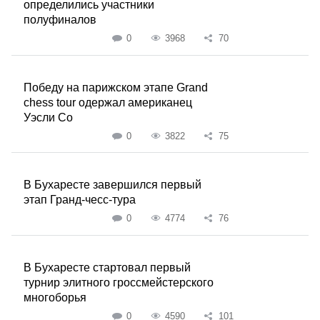
определились участники
полуфиналов
0
3968
70
Победу на парижском этапе Grand
chess tour одержал американец
Уэсли Со
0
3822
75
В Бухаресте завершился первый
этап Гранд-чесс-тура
0
4774
76
В Бухаресте стартовал первый
турнир элитного гроссмейстерского
многоборья
0
4590
101