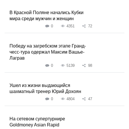
В Красной Поляне начались Кубки
мира среди мужчин и женщин
0
4351
72
Победу на загребском этапе Гранд-
чесс-тура одержал Максим Вашье-
Лаграв
0
5139
98
Ушел из жизни выдающийся
шахматный тренер Юрий Дохоян
0
4804
47
На сетевом супертурнире
Goldmoney Asian Rapid