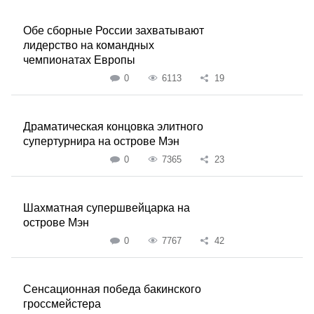
Обе сборные России захватывают
лидерство на командных
чемпионатах Европы
0
6113
19
Драматическая концовка элитного
супертурнира на острове Мэн
0
7365
23
Шахматная супершвейцарка на
острове Мэн
0
7767
42
Сенсационная победа бакинского
гроссмейстера