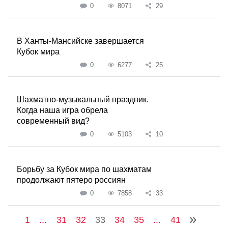
0
8071
29
В Ханты-Мансийске завершается
Кубок мира
0
6277
25
Шахматно-музыкальный праздник.
Когда наша игра обрела
современный вид?
0
5103
10
Борьбу за Кубок мира по шахматам
продолжают пятеро россиян
0
7858
33
1
...
31
32
33
34
35
...
41