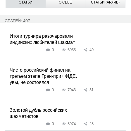
СТАТЬИ
О СЕБЕ
СТАТЬИ (АРХИВ)
СТАТЕЙ: 407
Итоги турнира разочаровали
индийских любителей шахмат
0
6965
49
Чисто российский финал на
третьем этапе Гран-при ФИДЕ,
увы, не состоялся
0
7043
31
Золотой дубль российских
шахматистов
0
5974
23