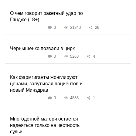
О чем говорит ракетный удар по
Гяндже (18+)
0
21243
29
Чернышенко позвали в цирк
0
5263
4
Как фармгиганты жонглируют
ценами, запутывая пациентов и
новый Минздрав
0
4833
1
Многодетной матери остается
надеяться только на честность
судьи