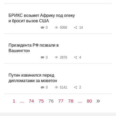
БРИКС возьмет Африку под опеку
и бросит вызов США
0
5066
14
Президента РФ позвали в
Вашингтон
0
2876
4
Путин извинился перед
дипломатами за моветон
0
5141
2
1
...
74
75
76
77
78
...
80