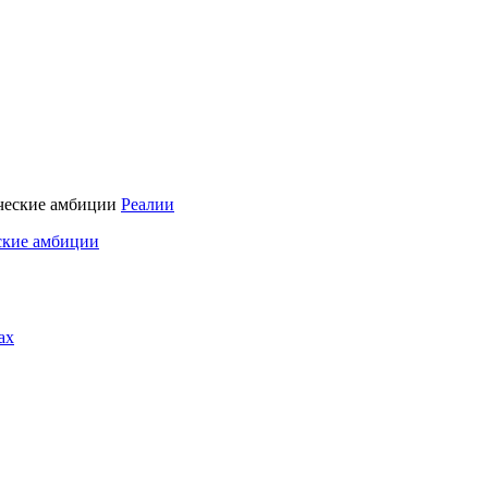
Реалии
ские амбиции
ах