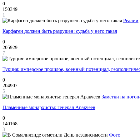
0
150349
1
Реалии
Карфаген должен быть разрушен: судьба у него такая
0
205929
7
Турция: имперское прошлое, военный потенциал, геополитиче
0
204907
5
Заметки на погон
Пламенные монархисты: генерал Аракчеев
0
140168
3
Фото