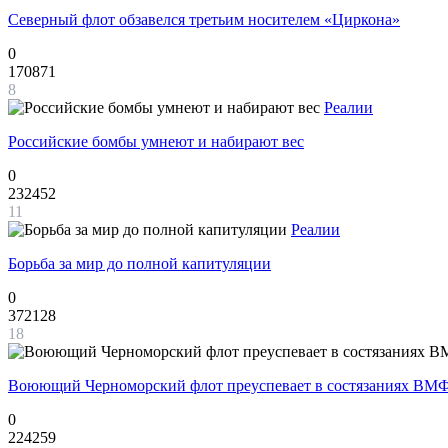
Северный флот обзавелся третьим носителем «Циркона»
0
170871
8
Реалии
Российские бомбы умнеют и набирают вес
0
232452
11
Реалии
Борьба за мир до полной капитуляции
0
372128
18
Воюющий Черноморский флот преуспевает в состязаниях ВМФ
0
224259