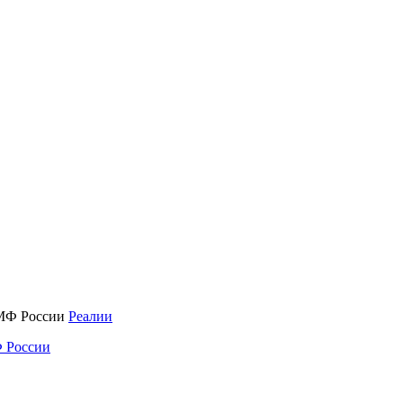
Реалии
 России