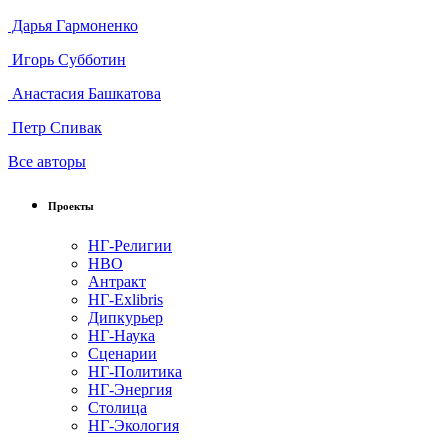
Дарья Гармоненко
Игорь Субботин
Анастасия Башкатова
Петр Спивак
Все авторы
Проекты
НГ-Религии
НВО
Антракт
НГ-Exlibris
Дипкурьер
НГ-Наука
Сценарии
НГ-Политика
НГ-Энергия
Столица
НГ-Экология