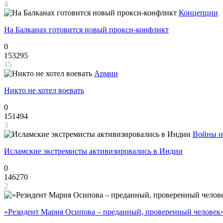
4
Концепции
На Балканах готовится новый прокси-конфликт
0
153295
15
Армии
Никто не хотел воевать
0
151494
3
Войны и
Исламские экстремисты активизировались в Индии
0
146270
2
«Резидент Мария Осипова – преданный, проверенный человек