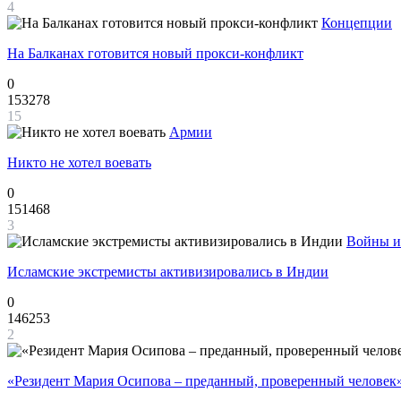
4
Концепции
На Балканах готовится новый прокси-конфликт
0
153278
15
Армии
Никто не хотел воевать
0
151468
3
Войны и
Исламские экстремисты активизировались в Индии
0
146253
2
«Резидент Мария Осипова – преданный, проверенный человек