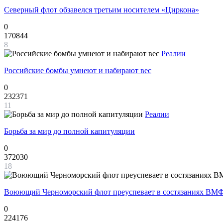
Северный флот обзавелся третьим носителем «Циркона»
0
170844
8
Реалии
Российские бомбы умнеют и набирают вес
0
232371
11
Реалии
Борьба за мир до полной капитуляции
0
372030
18
Воюющий Черноморский флот преуспевает в состязаниях ВМФ
0
224176