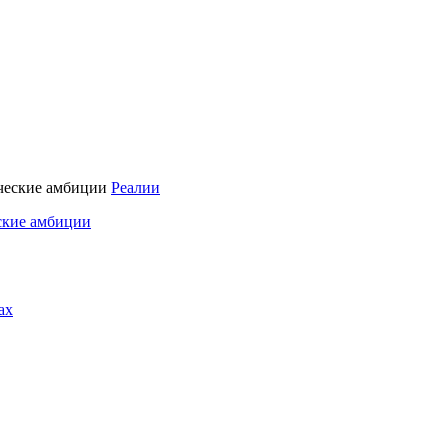
Реалии
ские амбиции
ах