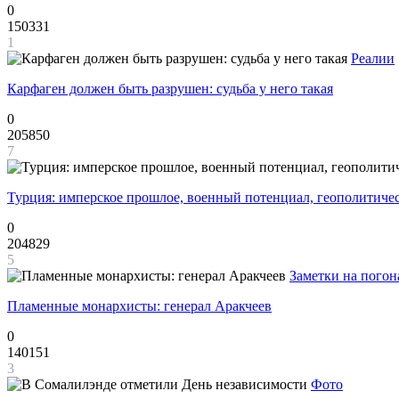
0
150331
1
Реалии
Карфаген должен быть разрушен: судьба у него такая
0
205850
7
Турция: имперское прошлое, военный потенциал, геополитиче
0
204829
5
Заметки на погон
Пламенные монархисты: генерал Аракчеев
0
140151
3
Фото