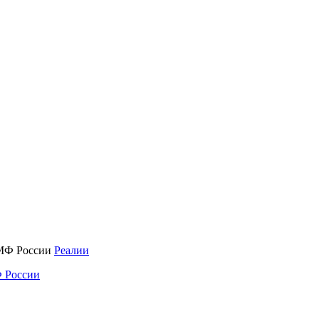
Реалии
 России