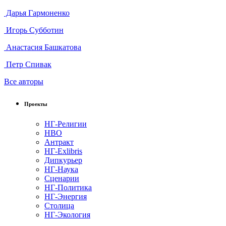
Дарья Гармоненко
Игорь Субботин
Анастасия Башкатова
Петр Спивак
Все авторы
Проекты
НГ-Религии
НВО
Антракт
НГ-Exlibris
Дипкурьер
НГ-Наука
Сценарии
НГ-Политика
НГ-Энергия
Столица
НГ-Экология