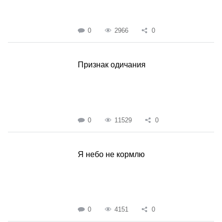
0
2966
0
Признак одичания
0
11529
0
Я небо не кормлю
0
4151
0