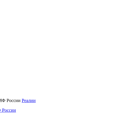
Реалии
 России