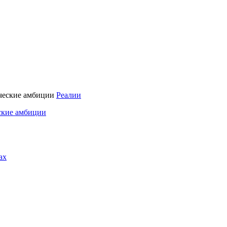
Реалии
ские амбиции
ах