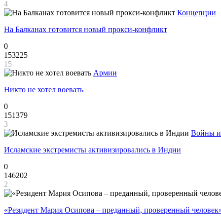
4
Концепции
На Балканах готовится новый прокси-конфликт
0
153225
15
Армии
Никто не хотел воевать
0
151379
3
Войны и
Исламские экстремисты активизировались в Индии
0
146202
2
«Резидент Мария Осипова – преданный, проверенный человек