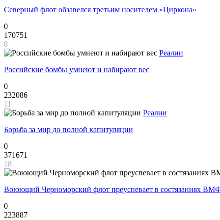
Северный флот обзавелся третьим носителем «Циркона»
0
170751
8
Реалии
Российские бомбы умнеют и набирают вес
0
232086
11
Реалии
Борьба за мир до полной капитуляции
0
371671
18
Воюющий Черноморский флот преуспевает в состязаниях ВМФ
0
223887