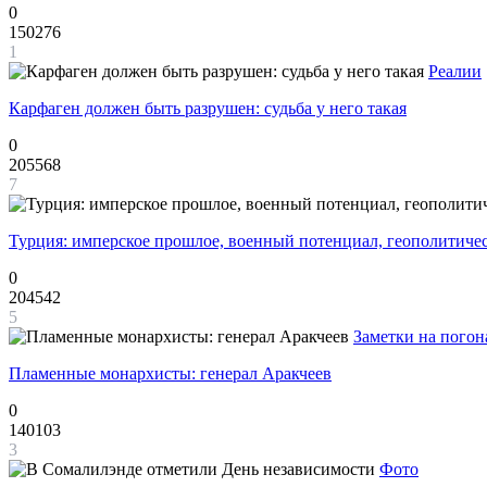
0
150276
1
Реалии
Карфаген должен быть разрушен: судьба у него такая
0
205568
7
Турция: имперское прошлое, военный потенциал, геополитиче
0
204542
5
Заметки на погон
Пламенные монархисты: генерал Аракчеев
0
140103
3
Фото