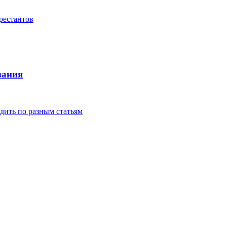
рестантов
зания
удить по разным статьям