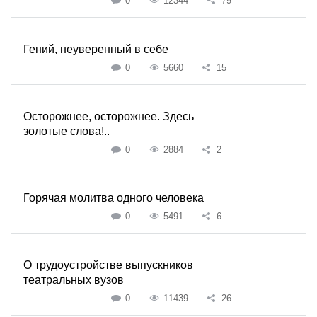
0
12344
79
Гений, неуверенный в себе
0
5660
15
Осторожнее, осторожнее. Здесь
золотые слова!..
0
2884
2
Горячая молитва одного человека
0
5491
6
О трудоустройстве выпускников
театральных вузов
0
11439
26