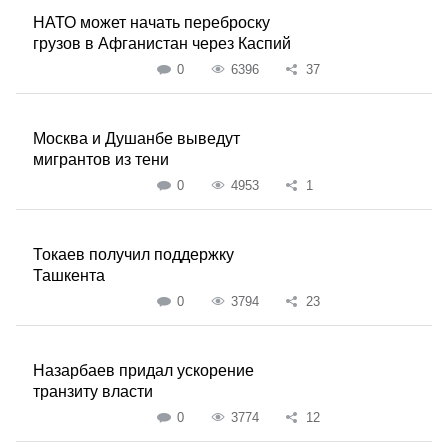
НАТО может начать переброску
грузов в Афганистан через Каспий
0
6396
37
Москва и Душанбе выведут
мигрантов из тени
0
4953
1
Токаев получил поддержку
Ташкента
0
3794
23
Назарбаев придал ускорение
транзиту власти
0
3774
12