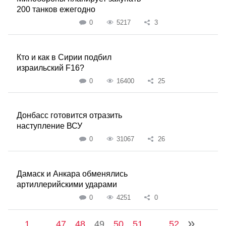
200 танков ежегодно
0
5217
3
Кто и как в Сирии подбил
израильский F16?
0
16400
25
Донбасс готовится отразить
наступление ВСУ
0
31067
26
Дамаск и Анкара обменялись
артиллерийскими ударами
0
4251
0
1
...
47
48
49
50
51
...
52