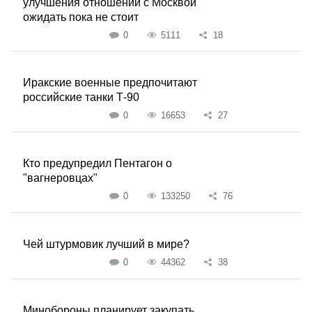
улучшения отношений с Москвой
ожидать пока не стоит
0
5111
18
Иракские военные предпочитают
российские танки Т-90
0
16653
27
Кто предупредил Пентагон о
"вагнеровцах"
0
133250
76
Чей штурмовик лучший в мире?
0
44362
38
Минобороны планирует закупать