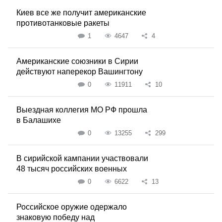
Киев все же получит американские
противотанковые ракеты
1
4647
4
Американские союзники в Сирии
действуют наперекор Вашингтону
0
11911
10
Выездная коллегия МО РФ прошла
в Балашихе
0
13255
299
В сирийской кампании участвовали
48 тысяч российских военных
0
6622
13
Российское оружие одержало
знаковую победу над