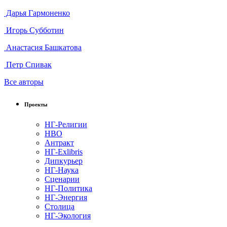
Дарья Гармоненко
Игорь Субботин
Анастасия Башкатова
Петр Спивак
Все авторы
Проекты
НГ-Религии
НВО
Антракт
НГ-Exlibris
Дипкурьер
НГ-Наука
Сценарии
НГ-Политика
НГ-Энергия
Столица
НГ-Экология