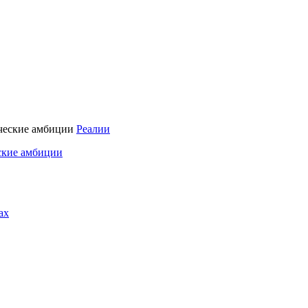
Реалии
ские амбиции
ах