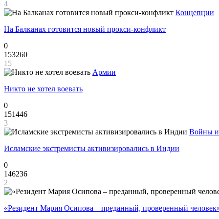
4
Концепции
На Балканах готовится новый прокси-конфликт
0
153260
15
Армии
Никто не хотел воевать
0
151446
3
Войны и
Исламские экстремисты активизировались в Индии
0
146236
2
«Резидент Мария Осипова – преданный, проверенный человек