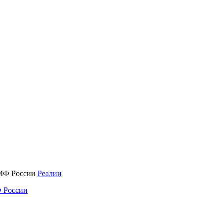
Реалии
 России