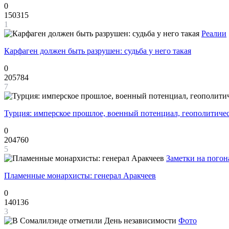
0
150315
1
Реалии
Карфаген должен быть разрушен: судьба у него такая
0
205784
7
Турция: имперское прошлое, военный потенциал, геополитиче
0
204760
5
Заметки на погон
Пламенные монархисты: генерал Аракчеев
0
140136
3
Фото