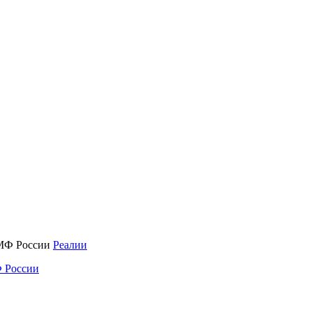
Реалии
 России