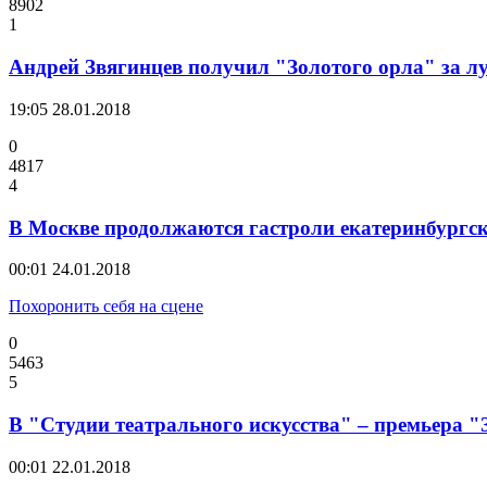
8902
1
Андрей Звягинцев получил "Золотого орла" за л
19:05
28.01.2018
0
4817
4
В Москве продолжаются гастроли екатеринбургск
00:01
24.01.2018
Похоронить себя на сцене
0
5463
5
В "Студии театрального искусства" – премьера 
00:01
22.01.2018