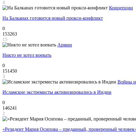
4
Концепции
На Балканах готовится новый прокси-конфликт
0
153263
15
Армии
Никто не хотел воевать
0
151450
3
Войны и
Исламские экстремисты активизировались в Индии
0
146241
2
«Резидент Мария Осипова – преданный, проверенный человек