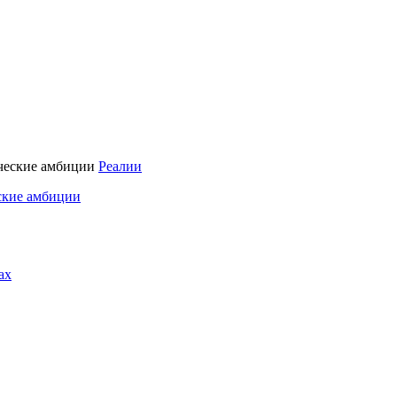
Реалии
ские амбиции
ах