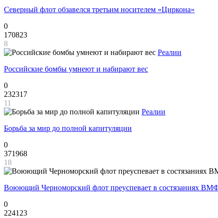
Северный флот обзавелся третьим носителем «Циркона»
0
170823
8
Реалии
Российские бомбы умнеют и набирают вес
0
232317
11
Реалии
Борьба за мир до полной капитуляции
0
371968
18
Воюющий Черноморский флот преуспевает в состязаниях ВМФ
0
224123