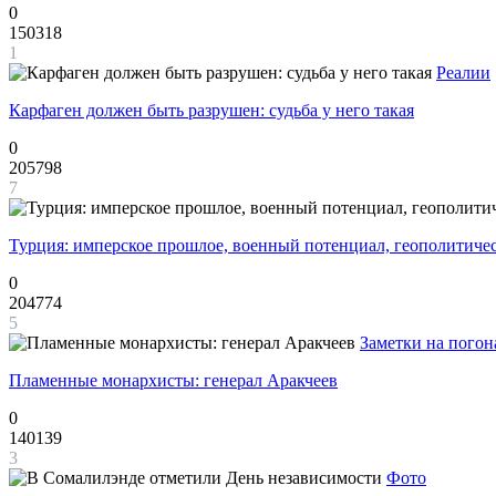
0
150318
1
Реалии
Карфаген должен быть разрушен: судьба у него такая
0
205798
7
Турция: имперское прошлое, военный потенциал, геополитиче
0
204774
5
Заметки на погон
Пламенные монархисты: генерал Аракчеев
0
140139
3
Фото