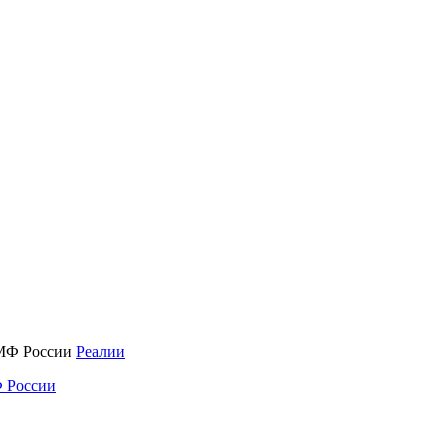
Реалии
 России