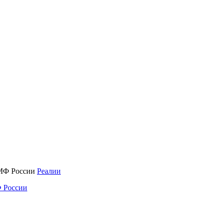
Реалии
 России