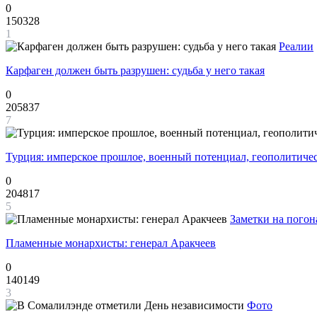
0
150328
1
Реалии
Карфаген должен быть разрушен: судьба у него такая
0
205837
7
Турция: имперское прошлое, военный потенциал, геополитиче
0
204817
5
Заметки на погон
Пламенные монархисты: генерал Аракчеев
0
140149
3
Фото