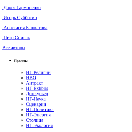
Дарья Гармоненко
Игорь Субботин
Анастасия Башкатова
Петр Спивак
Все авторы
Проекты
НГ-Религии
НВО
Антракт
НГ-Exlibris
Дипкурьер
НГ-Наука
Сценарии
НГ-Политика
НГ-Энергия
Столица
НГ-Экология