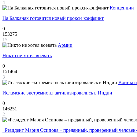
4
Концепции
На Балканах готовится новый прокси-конфликт
0
153275
15
Армии
Никто не хотел воевать
0
151464
3
Войны и
Исламские экстремисты активизировались в Индии
0
146251
2
«Резидент Мария Осипова – преданный, проверенный человек