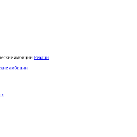
Реалии
ские амбиции
ах