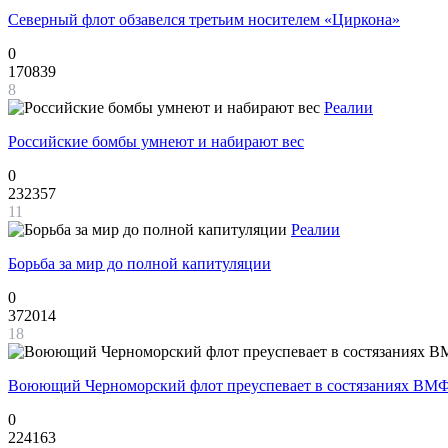
Северный флот обзавелся третьим носителем «Циркона»
0
170839
8
Реалии
Российские бомбы умнеют и набирают вес
0
232357
11
Реалии
Борьба за мир до полной капитуляции
0
372014
18
Воюющий Черноморский флот преуспевает в состязаниях ВМФ
0
224163