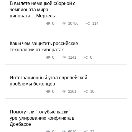
В вылете немецкой сборной с
чемпионата мира
виновата….Меркель
0
30756
114
Как и чем защитить российские
технологии от кибератак
0
3141
8
Интеграционный угол европейской
проблемы беженцев
0
3361
10
Помогут ли "голубые каски"
урегулированию конфликта в
Донбассе
0
6010
22