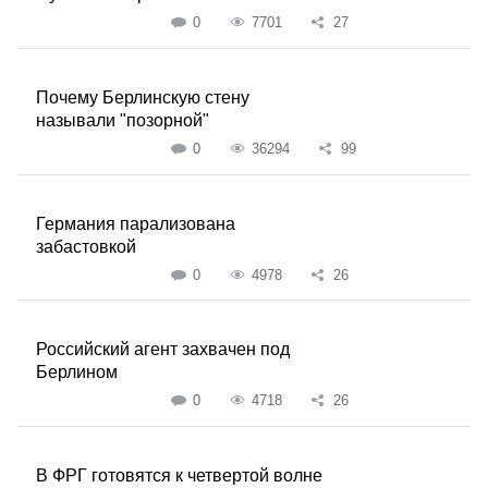
0
7701
27
Почему Берлинскую стену
называли "позорной"
0
36294
99
Германия парализована
забастовкой
0
4978
26
Российский агент захвачен под
Берлином
0
4718
26
В ФРГ готовятся к четвертой волне