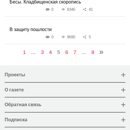
Бесы. Кладбищенская скоропись
0
8346
41
В защиту пошлости
0
9690
5
1
...
3
4
5
6
7
...
8
Проекты
О газете
Обратная связь
Подписка