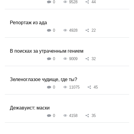
0
9528
44
Репортаж из ада
0
4928
22
В поисках за утраченным гением
0
9009
32
Зеленоглазое чудище, где ты?
0
11075
45
Дежавуист: маски
0
4158
35