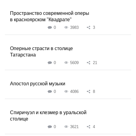
Пространство современной оперы
в красноярском "Квадрате"
0
3983
3
Оперные страсти в столице
Татарстана
0
5609
21
Апостол русской музыки
0
4086
8
Спиричуэл и клезмер в уральской
столице
0
3621
4