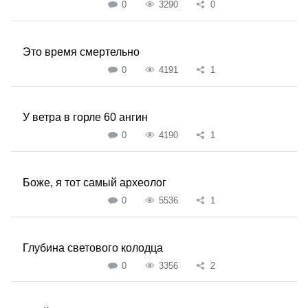
0
3290
0
Это время смертельно
0
4191
1
У ветра в горле 60 ангин
0
4190
1
Боже, я тот самый археолог
0
5536
1
Глубина светового колодца
0
3356
2