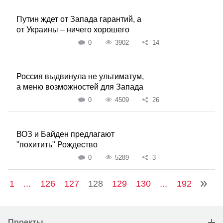
Путин ждет от Запада гарантий, а
от Украины – ничего хорошего
0
3902
14
Россия выдвинула не ультиматум,
а меню возможностей для Запада
0
4509
26
ВОЗ и Байден предлагают
"похитить" Рождество
0
5289
3
1
...
126
127
128
129
130
...
192
Проекты