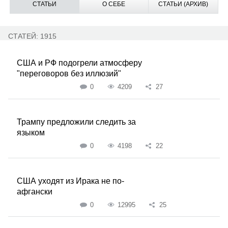
СТАТЬИ
О СЕБЕ
СТАТЬИ (АРХИВ)
СТАТЕЙ: 1915
США и РФ подогрели атмосферу
"переговоров без иллюзий"
0
4209
27
Трампу предложили следить за
языком
0
4198
22
США уходят из Ирака не по-
афгански
0
12995
25