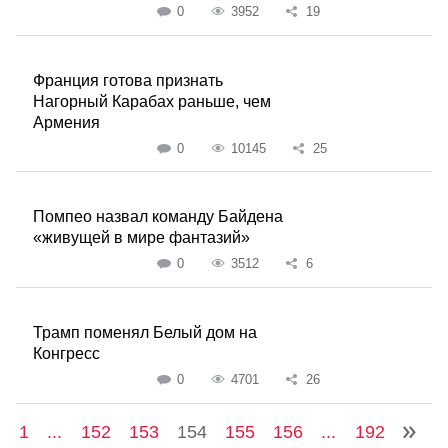
0
3952
19
Франция готова признать
Нагорный Карабах раньше, чем
Армения
0
10145
25
Помпео назвал команду Байдена
«живущей в мире фантазий»
0
3512
6
Трамп поменял Белый дом на
Конгресс
0
4701
26
1
...
152
153
154
155
156
...
192