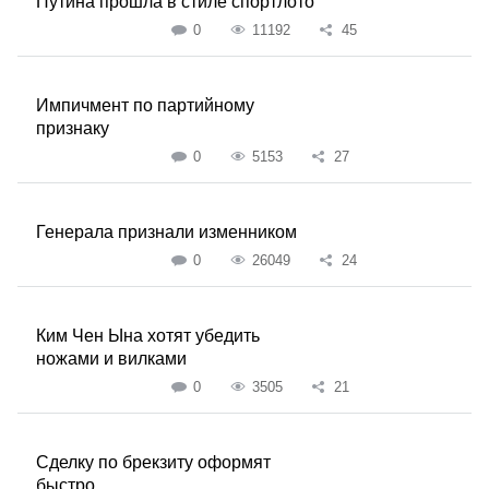
Путина прошла в стиле спортлото
0
11192
45
Импичмент по партийному
признаку
0
5153
27
Генерала признали изменником
0
26049
24
Ким Чен Ына хотят убедить
ножами и вилками
0
3505
21
Сделку по брекзиту оформят
быстро